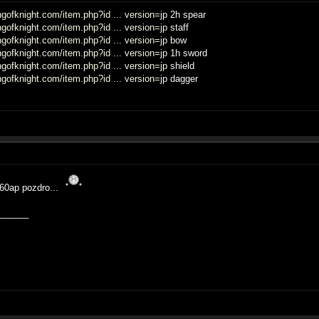
ngofknight.com/item.php?id ... version=jp
2h spear
ngofknight.com/item.php?id ... version=jp
staff
ngofknight.com/item.php?id ... version=jp
bow
ngofknight.com/item.php?id ... version=jp
1h sword
ngofknight.com/item.php?id ... version=jp
shield
ngofknight.com/item.php?id ... version=jp
dagger
7 60ap pozdro...
______