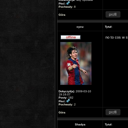
Płeć:
Pochwały:
8
Góra
cycu
Tytuł:
no to cos w s
Dołączył(a):
2009-03-10
19:16:07
Posty:
182
Płeć:
Pochwały:
2
Góra
Shadya
Tytuł: