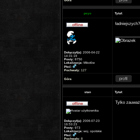
Góra
peyo
Tytuł:
ładniejszych?
___________
Dołączył(a):
2006-04-22
14:31:19
Posty:
8750
Lokalizacja:
Mikołów
Płeć:
Pochwały:
127
Góra
stan
Tytuł:
Tylko zauważ,
Dołączył(a):
2006-07-23
16:53:23
Posty:
973
Lokalizacja:
woj. opolskie
Płeć:
Pochwały:
8