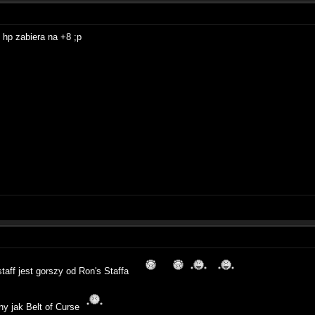
 hp zabiera na +8 ;p
staff jest gorszy od Ron's Staffa
jny jak Belt of Curse