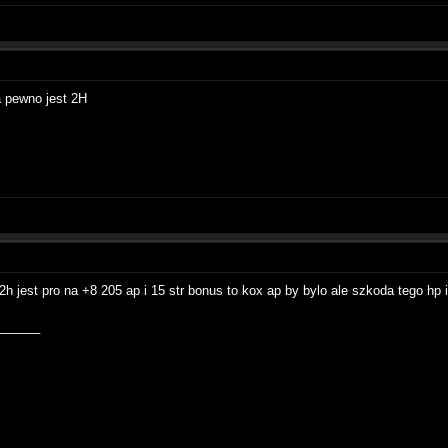
a pewno jest 2H
2h jest pro na +8 205 ap i 15 str bonus to kox ap by bylo ale szkoda tego hp i
______