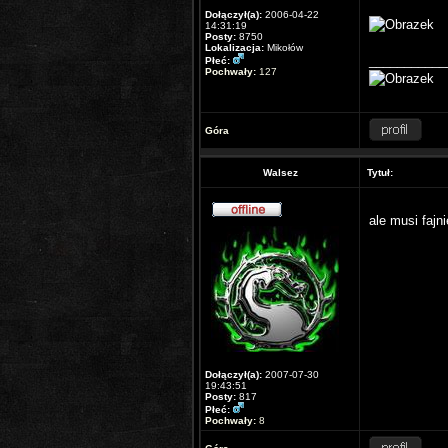
Dołączył(a):
2006-04-22
14:31:19
Posty:
8750
Lokalizacja:
Mikołów
___________
Płeć:
Pochwały:
127
Góra
Walsez
Tytuł:
ale musi faj
Dołączył(a):
2007-07-30
19:43:51
Posty:
817
Płeć:
Pochwały:
8