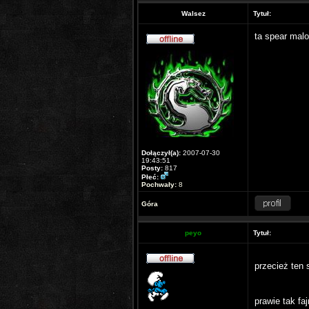
Walsez
Tytuł:
ta spear malo
Dołączył(a):
2007-07-30
19:43:51
Posty:
817
Płeć:
Pochwały:
8
Góra
peyo
Tytuł:
przecież ten 
prawie tak fa