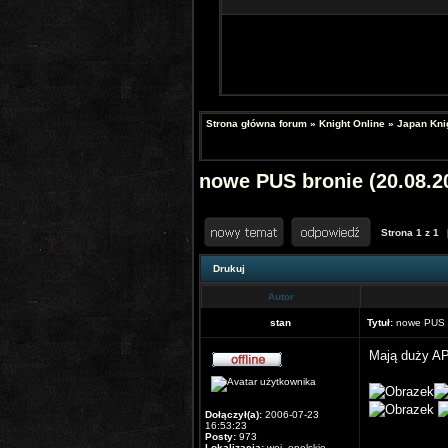
Strona główna forum
»
Knight Online
»
Japan Kni
nowe PUS bronie (20.08.2
Strona
1
z
1
Drukuj
Autor
stan
Tytuł:
nowe PUS b
Mają duży AP,
Dołączył(a):
2006-07-23
16:53:23
Posty:
973
Lokalizacja:
woj. opolskie