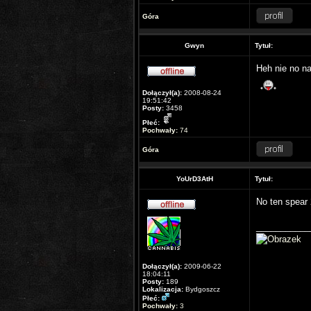
Góra
Gwyn
Tytuł:
Heh nie no n
Dołączył(a):
2008-08-24
19:51:42
Posty:
3458
Płeć:
Pochwały:
74
Góra
YoUrD3AtH
Tytuł:
No ten spear 
___________
Dołączył(a):
2009-06-22
18:04:11
Posty:
189
Lokalizacja:
Bydgoszcz
Płeć:
Pochwały:
3