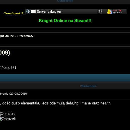
Ogłoszenie
TeamSpeak 3:
Knight Online na Steam!!!
ght Online
»
Przedmioty
009)
[ Posty: 14 ]
Wiadomość
ronie (20.08.2009)
 dość dużo elementala, lecz odejmują defa,hp i mane oraz health