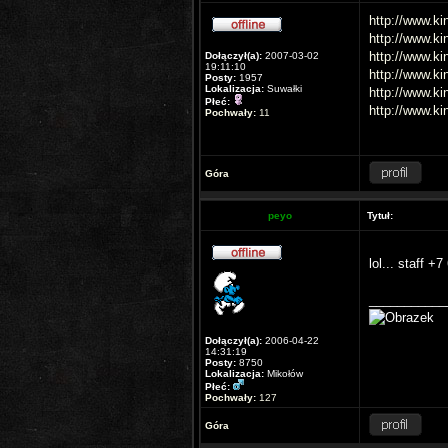
http://www.ki
http://www.ki
http://www.ki
Dołączył(a):
2007-03-02
19:11:10
http://www.ki
Posty:
1957
Lokalizacja:
Suwałki
http://www.ki
Płeć:
http://www.ki
Pochwały:
11
Góra
peyo
Tytuł:
lol... staff +
___________
Dołączył(a):
2006-04-22
14:31:19
Posty:
8750
Lokalizacja:
Mikołów
Płeć:
Pochwały:
127
Góra