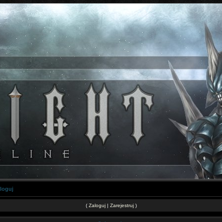
loguj
(
Zaloguj
|
Zarejestruj
)