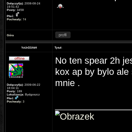
Dołączył(a):
2008-08-24
19:51:42
Posty:
3458
Płeć:
Pochwały:
74
Góra
YoUrD3AtH
Tytuł:
No ten spear 2h jes
kox ap by bylo ale 
mnie .
Dołączył(a):
2009-06-22
18:04:11
Posty:
189
Lokalizacja:
Bydgoszcz
Płeć:
Pochwały:
3
_______________