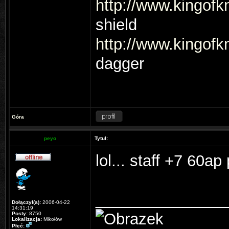
http://www.kingofk
shield
http://www.kingofk
dagger
Góra
peyo
Tytuł:
lol... staff +7 60ap
_______________
Dołączył(a):
2006-04-22
14:31:19
Posty:
8750
Lokalizacja:
Mikołów
Płeć: