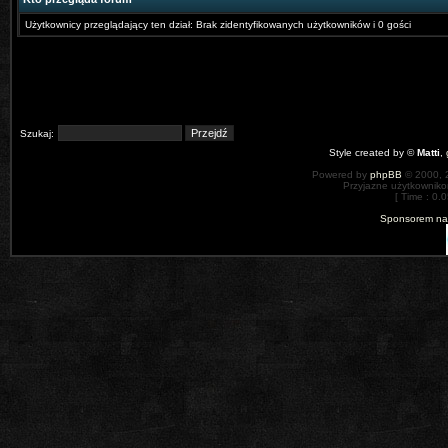
Użytkownicy przeglądający ten dział: Brak zidentyfikowanych użytkowników i 0 gości
Szukaj:
Style created by ©
Matti
,
Powered by
phpBB
© 2000, 
Przyjazne użytkowniko
[ Time : 0.0
Sponsorem nas