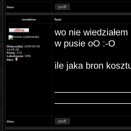
Góra
venobiree
Tytuł:
wo nie wiedziałem
w pusie oO :-O
Dołączył(a):
2009-06-30
14:05:28
Posty:
270
Lokalizacja:
KRK
Płeć:
ile jaka bron koszt
_______________
_______________
Góra