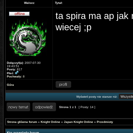
Walsez
Tytuł:
ta spira ma ap jak
wiecej ;p
Dołączył(a):
2007-07-30
19:43:51
Posty:
817
Płeć:
Pochwały:
8
Góra
Wyświetl posty nie starsze niż:
Strona
1
z
1
[ Posty: 14 ]
Strona główna forum
»
Knight Online
»
Japan Knight Online
»
Przedmioty
Kto przegląda forum