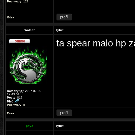
Pochwały:
127
Góra
Walsez
Tytuł:
ta spear malo hp z
Dołączył(a):
2007-07-30
19:43:51
Posty:
817
Płeć:
Pochwały:
8
Góra
peyo
Tytuł: