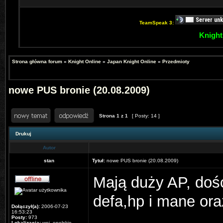
TeamSpeak 3:
Knight
Strona główna forum
»
Knight Online
»
Japan Knight Online
»
Przedmioty
nowe PUS bronie (20.08.2009)
Strona
1
z
1
[ Posty: 14 ]
Drukuj
Autor
stan
Tytuł:
nowe PUS bronie (20.08.2009)
Mają duży AP, doś
defa,hp i mane ora
Dołączył(a):
2006-07-23
16:53:23
Posty:
973
Lokalizacja:
woj. opolskie