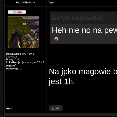
FearOfTheDark
Tytuł:
Gwyn napisał(a):
Heh nie no na pew
Dołączył(a):
2007-10-17
15:40:58
Posty:
616
Lokalizacja:
ja mam tyle GBs ?
Płeć:
Na jpko magowie bi
Pochwały:
2
jest 1h.
Góra