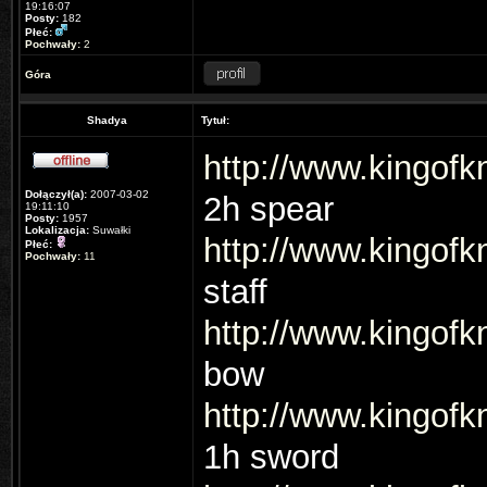
19:16:07
Posty:
182
Płeć:
Pochwały:
2
Góra
Shadya
Tytuł:
http://www.kingofk
Dołączył(a):
2007-03-02
2h spear
19:11:10
Posty:
1957
Lokalizacja:
Suwałki
http://www.kingofk
Płeć:
Pochwały:
11
staff
http://www.kingofk
bow
http://www.kingofk
1h sword