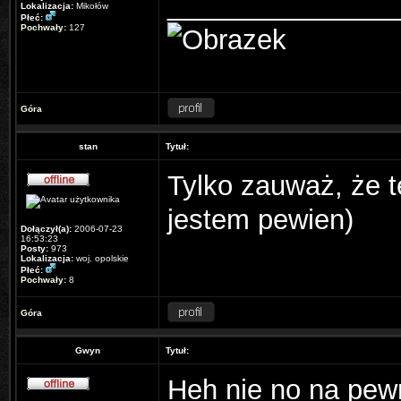
_______________
Lokalizacja:
Mikołów
Płeć:
Pochwały:
127
Góra
stan
Tytuł:
Tylko zauważ, że te
jestem pewien)
Dołączył(a):
2006-07-23
16:53:23
Posty:
973
Lokalizacja:
woj. opolskie
Płeć:
Pochwały:
8
Góra
Gwyn
Tytuł:
Heh nie no na pew