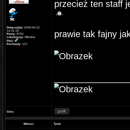
przecież ten staff 
Dołączył(a):
2006-04-22
14:31:19
prawie tak fajny ja
Posty:
8750
Lokalizacja:
Mikołów
Płeć:
Pochwały:
127
_______________
Góra
Walsez
Tytuł: