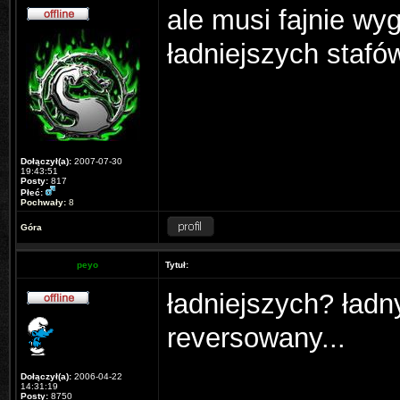
ale musi fajnie wy
ładniejszych stafów
Dołączył(a):
2007-07-30
19:43:51
Posty:
817
Płeć:
Pochwały:
8
Góra
peyo
Tytuł:
ładniejszych? ładny
reversowany...
Dołączył(a):
2006-04-22
14:31:19
Posty:
8750