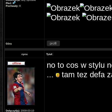
Płeć:
Pochwały:
8
Góra
cycu
Tytuł:
no to cos w stylu 
...
tam tez defa z
Dołączył(a):
2009-03-10