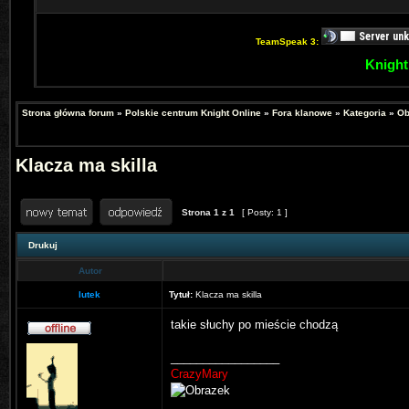
TeamSpeak 3:
Knight
Strona główna forum
»
Polskie centrum Knight Online
»
Fora klanowe
»
Kategoria
»
Ob
Klacza ma skilla
Strona
1
z
1
[ Posty: 1 ]
Drukuj
Autor
lutek
Tytuł:
Klacza ma skilla
takie słuchy po mieście chodzą
_________________
CrazyMary