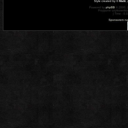
Style created by ©
Matti
,
Powered by
phpBB
© 2000, 
Przyjazne użytkowniko
[ Time : 0.0
Sponsorem nas