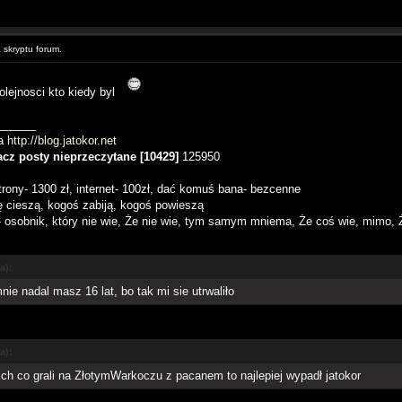
skryptu forum.
kolejnosci kto kiedy byl
______
na
http://blog.jatokor.net
cz posty nieprzeczytane [10429]
125950
rony- 1300 zł, internet- 100zł, dać komuś bana- bezcenne
ę cieszą, kogoś zabiją, kogoś powieszą
 osobnik, który nie wie, Że nie wie, tym samym mniema, Że coś wie, mimo, 
a):
nie nadal masz 16 lat, bo tak mi sie utrwaliło
a):
ch co grali na ZłotymWarkoczu z pacanem to najlepiej wypadł jatokor