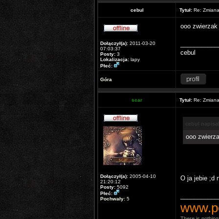
cebul
Tytuł:
Re: Zmiana 
ooo zwierzak 
___________
Dołączył(a):
2011-03-20
07:03:37
cebul
Posty:
3
Lokalizacja:
lapy
Płeć:
Góra
scar
Tytuł:
Re: Zmiana 
cebul napisał
ooo zwierza
Dołączył(a):
2005-04-10
O ja jebie ;d
21:20:12
Posty:
5092
Płeć:
___________
Pochwały:
5
www.p
There is nothing 