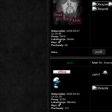
Dołączył(a):
2006-09-07
11:24:48
Posty:
5976
Lokalizacja:
Stettin
Płeć:
Pochwały:
60
Góra
peyo
Tytuł:
Re: Zmiana 
ctrl+f
___________
Dołączył(a):
2006-04-22
14:31:19
Posty:
8750
Lokalizacja:
Mikołów
Płeć:
Pochwały:
127