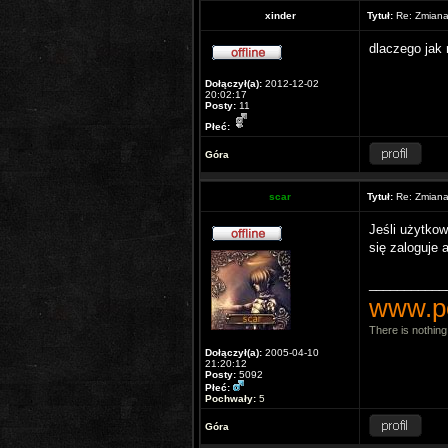
xinder
Tytuł:
Re: Zmiana 
dlaczego jak
Dołączył(a):
2012-12-02
20:02:17
Posty:
11
Płeć:
Góra
scar
Tytuł:
Re: Zmiana 
Jeśli użytkow
się zaloguje
___________
www.p
There is nothing 
Dołączył(a):
2005-04-10
21:20:12
Posty:
5092
Płeć:
Pochwały:
5
Góra