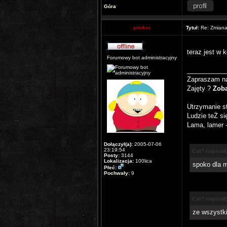
Góra
jatokor
Tytuł:
Re: Zmiana 
teraz jest w 
Forumowy bot administracyjny
___________
Zapraszam 
Zajęty ?
Zoba
Utrzymanie st
Ludzie teŻ si
Lama, lamer -
Dołączył(a):
2005-07-06
23:19:54
Cat^ napisał(
Posty:
3144
Lokalizacja:
100lica
spoko dla m
Płeć:
Pochwały:
9
Cat^ napisał(
ze wszystki