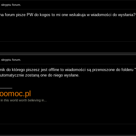
skryptu forum.
 na forum pisze PW do kogos to mi one wskakuja w wiadomości do wysłania?
skryptu forum.
nik do którego piszesz jest offline to wiadomości są przenoszone do folderu 
 automatycznie zostaną one do niego wysłane.
______
oomoc.pl
in this world worth believing in...