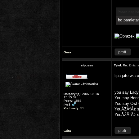
Pacan napisa
bo pamietam
Góra
sipusss
Tytuł:
Re: Zmiana 
lipa jato wcz
___________
you say Lady 
Dołączył(a):
2007-08-16
15:15:32
You say Hann
Posty:
1583
You say Owl 
Płeć:
Pochwały:
31
YouĂŻÂťÂż s
YouĂŻÂťÂż sa
Góra