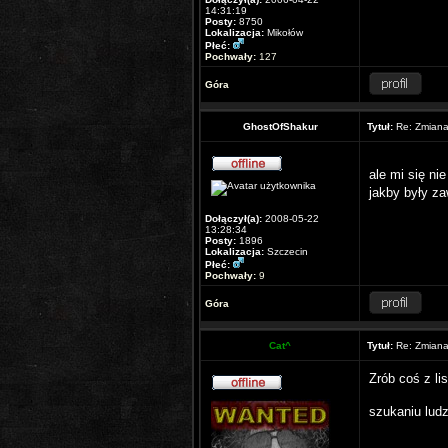
14:31:19
Posty:
8750
Lokalizacja:
Mikołów
Płeć:
Pochwały:
127
Góra
GhostOfShakur
Tytuł:
Re: Zmiana 
ale mi się ni
jakby były za
Dołączył(a):
2008-05-22
13:28:34
Posty:
1896
Lokalizacja:
Szczecin
Płeć:
Pochwały:
9
Góra
Cat^
Tytuł:
Re: Zmiana 
Zrób coś z li
szukaniu lud
___________