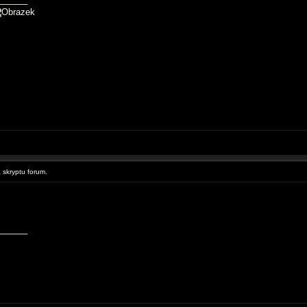
skryptu forum.
______