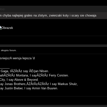
ł(a):
 chyba najlepiej grales na zlotym, zwierzaki koty i scary sie chowaja
skryptu forum.
esniejszA wersja lepsza 'd
______
Gaga, IĂŻÂťÂż say ĂËrjan Nilsen.
ahĂŻÂťÂż Montana, I sayĂŻÂťÂż Ferry Corsten.
City, I say Above & Beyond.
ay Jonas Brothers,ĂŻÂťÂżĂŻÂťÂż I say Markus Shulz,
y Justin Bieber, I say Armin Van Buuren.