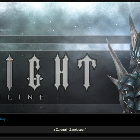
loguj
(
Zaloguj
|
Zarejestruj
)