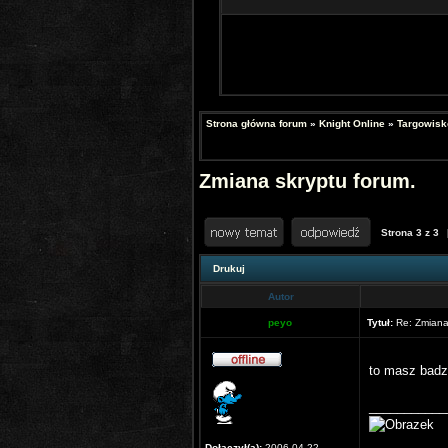
Strona główna forum
»
Knight Online
»
Targowisk
Zmiana skryptu forum.
Strona
3
z
3
Drukuj
Autor
peyo
Tytuł:
Re: Zmiana 
to masz badz
___________
Dołączył(a):
2006-04-22