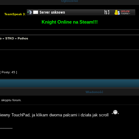
Ogłoszenie
TeamSpeak 3:
Knight Online na Steam!!!
o
»
STKO
»
Pathos
[ Posty: 45 ]
Wiadomość
skryptu forum.
iewny TouchPad, ja klikam dwoma palcami i działa jak scroll
______