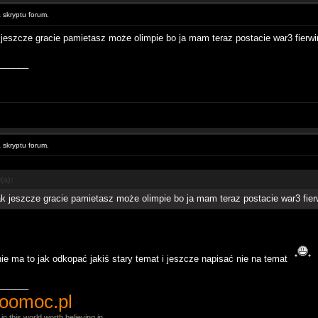
skryptu forum.
jeszcze gracie pamietasz może olimpie bo ja mam teraz postacie war3 fierwi
______
skryptu forum.
(a):
k jeszcze gracie pamietasz może olimpie bo ja mam teraz postacie war3 fier
 nie ma to jak odkopać jakiś stary temat i jeszcze napisać nie na temat
______
oomoc.pl
in this world worth believing in...