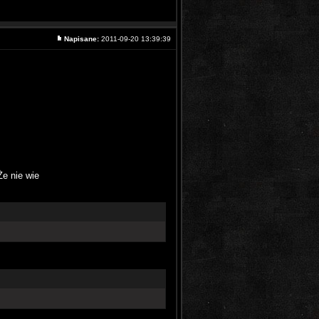
Napisane:
2011-09-20 13:39:39
Że nie wie