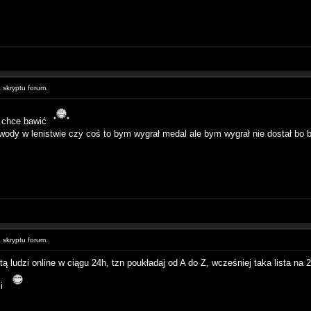
skryptu forum.
e chce bawić
wody w lenistwie czy coś to bym wygrał medal ale bym wygrał nie dostał bo b
skryptu forum.
stą ludzi online w ciągu 24h, tzn poukładaj od A do Z, wcześniej taka lista na
zi
______