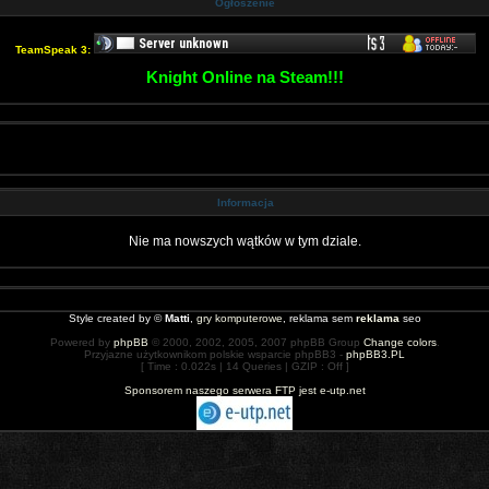
Ogłoszenie
TeamSpeak 3:
Knight Online na Steam!!!
Informacja
Nie ma nowszych wątków w tym dziale.
Style created by ©
Matti
,
gry komputerowe
, reklama sem
reklama
seo
Powered by
phpBB
© 2000, 2002, 2005, 2007 phpBB Group
Change colors
.
Przyjazne użytkownikom polskie wsparcie phpBB3 -
phpBB3.PL
[ Time : 0.022s | 14 Queries | GZIP : Off ]
Sponsorem naszego serwera FTP jest e-utp.net