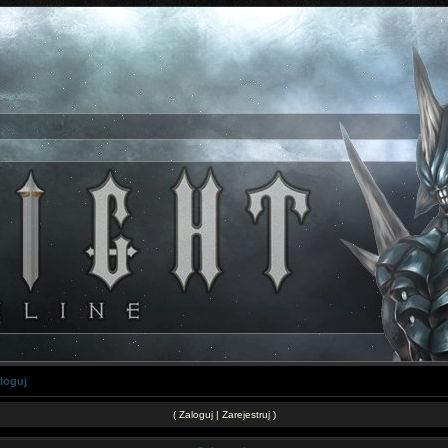
loguj
(
Zaloguj
|
Zarejestruj
)