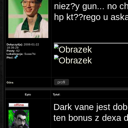
niez?y gun... no c
hp kt??rego u aska
_______________
Dołączył(a):
2006-01-22
18:36:29
Posty:
62
Lokalizacja:
Suwa?ki
Płeć:
Góra
Epic
Tytuł:
Dark vane jest dob
ten bonus z dexa d