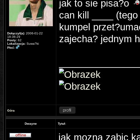
jak to sie pisa?o
can kill ____ (te
kumpel przet?umac
Dołączył(a):
2006-01-22
zajecha? jednym h
18:36:29
Posty:
62
Lokalizacja:
Suwa?ki
Płeć:
_______________
Góra
Dwayne
Tytuł:
jak mozna zabic ka