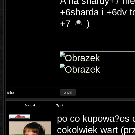
A na shardy+7 ni
+6sharda i +6dv t
+7
)
______________
Góra
faszczi
Tytuł:
po co kupowa?es dv
cokolwiek wart (pr