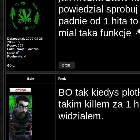
powiedzial sprobuj
padnie od 1 hita t
mial taka funkcje
Dołączył(a):
2005-08-28
20:42:39
Posty:
697
Lokalizacja:
Gniezno
Płeć:
Pochwały:
4
Góra
Epic
Tytuł:
BO tak kiedys plot
takim killem za 1 h
widzialem.
_______________