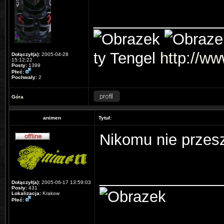
_______________
ty Tengel
http://ww
Dołączył(a):
2005-04-28
15:12:22
Posty:
1399
Płeć:
Pochwały:
2
Góra
animen
Tytuł:
Nikomu nie przes
______________
Dołączył(a):
2005-06-17 13:59:03
Posty:
431
Lokalizacja:
Krakow
Płeć: