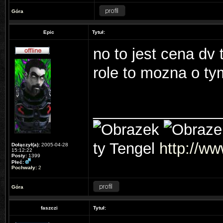
Góra
Epic
Tytuł:
no to jest cena dv 
role to mozna o t
_______________
ty Tengel
http://ww
Dołączył(a):
2005-04-28
15:12:22
Posty:
1399
Płeć:
Pochwały:
2
Góra
faszczi
Tytuł: