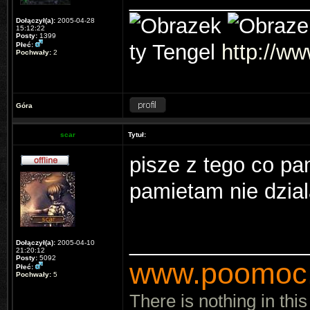
Dołączył(a):
2005-04-28
15:12:22
Posty:
1399
ty Tengel
http://ww
Płeć:
Pochwały:
2
Góra
scar
Tytuł:
pisze z tego co pa
pamietam nie dzia
_______________
Dołączył(a):
2005-04-10
21:20:12
Posty:
5092
www.poomoc.
Płeć:
Pochwały:
5
There is nothing in this