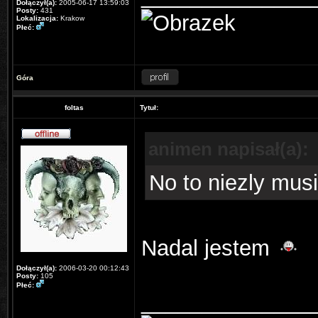
Dołączył(a):
2005-06-17 13:59:03
Posty:
431
Lokalizacja:
Krakow
Płeć:
Góra
foltas
Tytuł:
animen napisał(a):
No to niezly mus
Nadal jestem
Dołączył(a):
2006-03-20 00:12:43
Posty:
105
Płeć:
______________