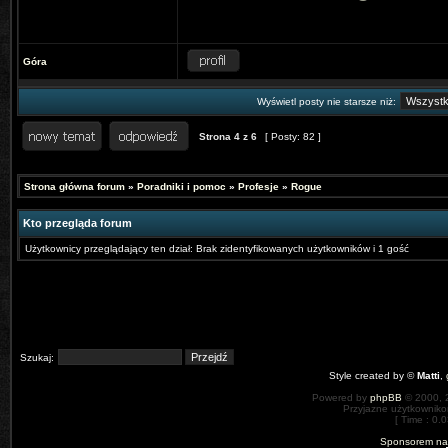
Góra
Wyświetl posty nie starsze niż:
Strona
4
z
6
[ Posty: 82 ]
Strona główna forum
»
Poradniki i pomoc
»
Profesje
»
Rogue
Kto przegląda forum
Użytkownicy przeglądający ten dział: Brak zidentyfikowanych użytkowników i 1 gość
Szukaj:
Style created by ©
Matti
,
Powered by
phpBB
© 2000, 
Przyjazne użytkowniko
[ Time : 0.0
Sponsorem nas