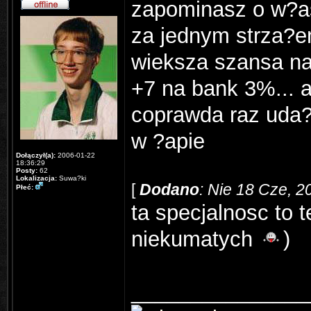
zapominasz o w?a
za jednym strza?e
wieksza szansa n
+7 na bank 3%... a
coprawda raz uda?
w ?apie
Dołączył(a):
2006-01-22
18:36:29
Posty:
62
Lokalizacja:
Suwa?ki
[
Dodano
: Nie 18 Cze, 2
Płeć:
ta specjalnosc to 
niekumatych
)
_______________