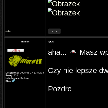
Góra
animen
Tytuł:
aha...
Masz wpi
Czy nie lepsze d
Dołączył(a):
2005-06-17 13:59:03
Posty:
431
Lokalizacja:
Krakow
Płeć:
Pozdro
______________