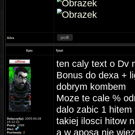
Góra
Epic
Tytuł:
ten caly text o Dv
Bonus do dexa + lig
dobrym kombem
Moze te cale % od
dalo zabic 1 hitem t
takiej ilosci hito
Dołączył(a):
2005-04-28
15:12:22
Posty:
1399
a w aposa nie wiez
Płeć:
Pochwały:
2