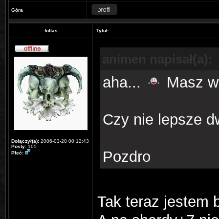
Góra
foltas
Tytuł:
animen napisał(a):
aha...
Masz wp
Czy nie lepsze d
Dołączył(a):
2006-03-20 00:12:43
Posty:
105
Pozdro
Płeć:
Tak teraz jestem 