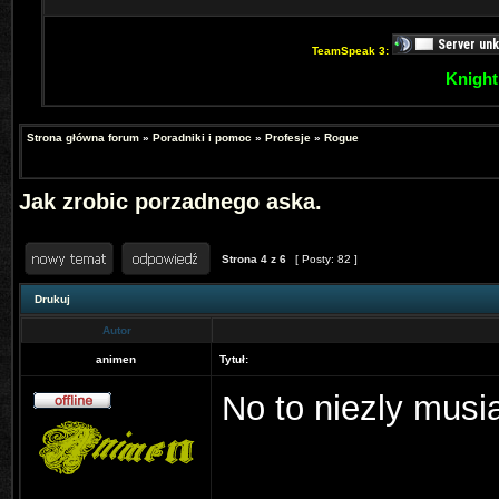
TeamSpeak 3:
Knight
Strona główna forum
»
Poradniki i pomoc
»
Profesje
»
Rogue
Jak zrobic porzadnego aska.
Strona
4
z
6
[ Posty: 82 ]
Drukuj
Autor
animen
Tytuł:
No to niezly musi
______________