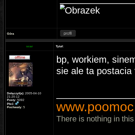
Góra
scar
Tytuł:
bp, workiem, sine
sie ale ta postacia
_______________
Dołączył(a):
2005-04-10
21:20:12
Posty:
5092
www.poomoc.
Płeć:
Pochwały:
5
There is nothing in this