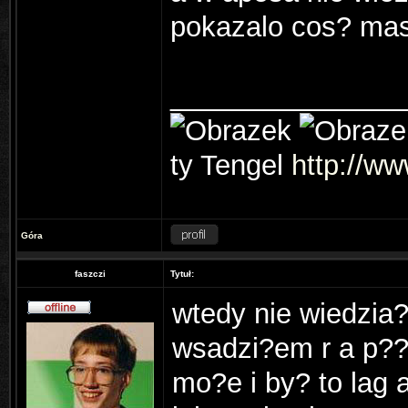
pokazalo cos? ma
_______________
ty Tengel
http://ww
Góra
faszczi
Tytuł:
wtedy nie wiedzia?
wsadzi?em r a p??
mo?e i by? to lag 