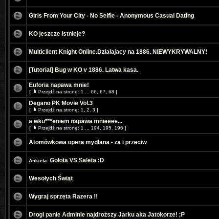
Girls From Your City - No Selfie - Anonymous Casual Dating
KO jeszcze istnieje?
Multiclient Knight Online.Dzialajacy na 1886. NIEWYKRYWALNY!
[Tutorial] Bug w KO v 1886. Latwa kasa.
Euforia napawa mnie!
[
Przejdź na stronę:
1
...
66
,
67
,
68
]
Degano PK Movie Vol.3
[
Przejdź na stronę:
1
,
2
,
3
]
a wku***eniem napawa mnieeee...
[
Przejdź na stronę:
1
...
194
,
195
,
196
]
Atomówkowa opera mydlana - za i przeciw
Gołota VS Saleta :D
Ankieta:
Wesołych Świąt
Wygraj sprzęta Razera !!
Drogi panie Adminie najdroższy Jarku aka Jatokorze! ;P