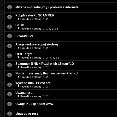
Miltena mi trzeba, czyli problem z internete.
PLbpMasterPL SCAMMER!
[
Przejdź na stronę:
1
,
2
]
B>GB
[
Przejdź na stronę:
1
...
4
,
5
,
6
]
SCAMMER!
Araqe (euko europa) złodziej
[
Przejdź na stronę:
1
,
2
]
First Target
[
Przejdź na stronę:
1
,
2
,
3
,
4
,
5
]
Scammer !! Nick Pozdro lub L3manYaQ
[
Przejdź na stronę:
1
,
2
]
Nudzi mi sie, mały flejm na pewien klan xd
[
Przejdź na stronę:
1
,
2
]
Wycena 80lvl Priest orc
[
Przejdź na stronę:
1
,
2
]
Uwaga na ...
[
Przejdź na stronę:
1
,
2
]
Uwaga K0xxp spam www
sipusss oszust