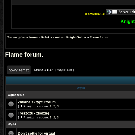
TeamSpeak 3:
Knight
Strona główna forum
»
Polskie centrum Knight Online
»
Flame forum.
Flame forum.
Strona
1
z
17
[ Wątki: 420 ]
Wątki
Ogłoszenia
Zmiana skryptu forum.
[
Przejdź na stronę:
1
,
2
,
3
]
Treszczu - złodziej
[
Przejdź na stronę:
1
,
2
,
3
]
Wątki
Don't settle for virtual