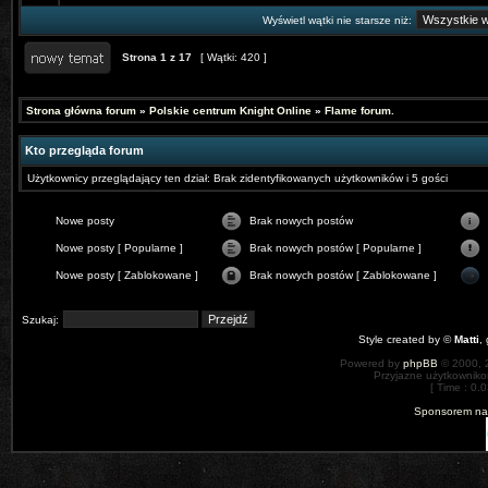
Wyświetl wątki nie starsze niż:
Strona
1
z
17
[ Wątki: 420 ]
Strona główna forum
»
Polskie centrum Knight Online
»
Flame forum.
Kto przegląda forum
Użytkownicy przeglądający ten dział: Brak zidentyfikowanych użytkowników i 5 gości
Nowe posty
Brak nowych postów
Nowe posty [ Popularne ]
Brak nowych postów [ Popularne ]
Nowe posty [ Zablokowane ]
Brak nowych postów [ Zablokowane ]
Szukaj:
Style created by ©
Matti
,
Powered by
phpBB
© 2000, 
Przyjazne użytkowniko
[ Time : 0.0
Sponsorem nas