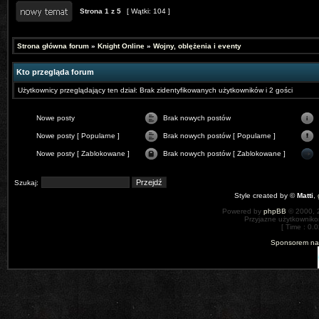
Strona
1
z
5
[ Wątki: 104 ]
Strona główna forum
»
Knight Online
»
Wojny, oblężenia i eventy
Kto przegląda forum
Użytkownicy przeglądający ten dział: Brak zidentyfikowanych użytkowników i 2 gości
Nowe posty
Brak nowych postów
Nowe posty [ Popularne ]
Brak nowych postów [ Popularne ]
Nowe posty [ Zablokowane ]
Brak nowych postów [ Zablokowane ]
Szukaj:
Style created by ©
Matti
,
Powered by
phpBB
© 2000, 
Przyjazne użytkowniko
[ Time : 0.0
Sponsorem nas