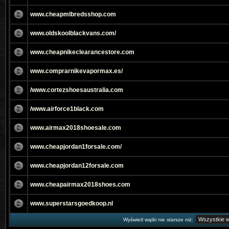
www.cheapmlbredsshop.com
www.oldskoolblackvans.com/
www.cheapnikeclearancestore.com
www.comprarnikevapormax.es/
/www.cortezshoesaustralia.com
/www.airforce1black.com
www.airmax2018shoesale.com
www.cheapjordan1forsale.com/
www.cheapjordan12forsale.com
www.cheapairmax2018shoes.com
www.superstarsgoedkoop.nl
Wyświetl wątki nie starsze niż: