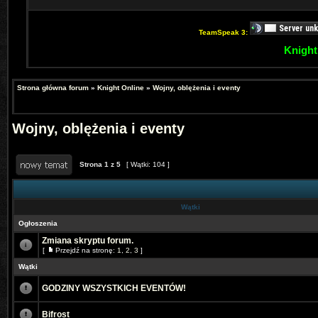
TeamSpeak 3:
Knight
Strona główna forum
»
Knight Online
»
Wojny, oblężenia i eventy
Wojny, oblężenia i eventy
Strona
1
z
5
[ Wątki: 104 ]
Wątki
Ogłoszenia
Zmiana skryptu forum.
[
Przejdź na stronę:
1
,
2
,
3
]
Wątki
GODZINY WSZYSTKICH EVENTÓW!
Bifrost