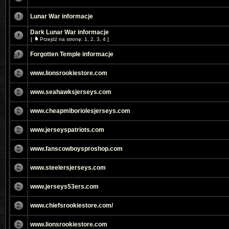
Lunar War informacje
Dark Lunar War informacje
[
Przejdź na stronę:
1
,
2
,
3
,
4
]
Forgotten Temple informacje
www.lionsrookiestore.com
www.seahawksjerseys.com
www.cheapmlboriolesjerseys.com
www.jerseyspatriots.com
www.fanscowboysproshop.com
www.steelersjerseys.com
www.jerseys53ers.com
www.chiefsrookiestore.com/
www.lionsrookiestore.com