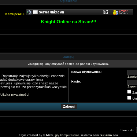
Ogłoszenie
TeamSpeak 3:
Knight Online na Steam!!!
Zaloguj
Zaloguj się, aby otrzymać dostęp do panelu użytkownika.
Nazwa użytkownika:
Rejestracja zajmuje tylko chwilę i znacznie
Zarejes
nadać dodatkowe uprawnienia
Hasło:
strujesz, upewnij się, czy znasz nasze
Zapom
pewnij się też, że przeczytałeś/aś wszystkie
Za
olityka prywatności
Ukr
Skocz do:
Style created by ©
Matti
,
gry komputerowe
, reklama sem
reklama
seo