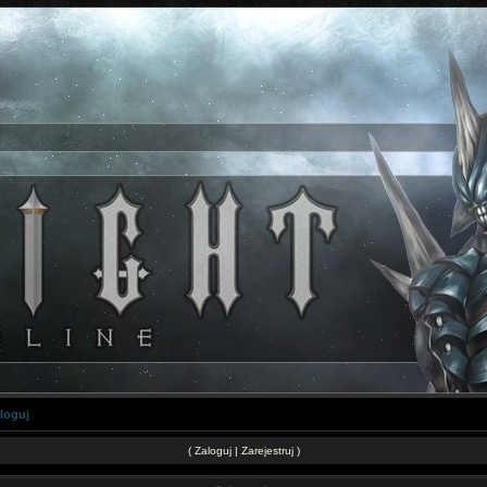
loguj
(
Zaloguj
|
Zarejestruj
)