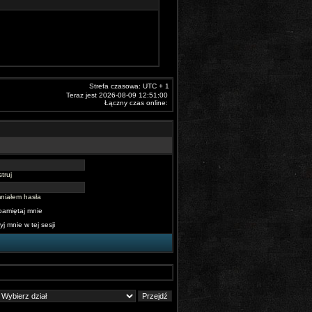
Strefa czasowa: UTC + 1
Teraz jest 2026-08-09 12:51:00
Łączny czas online:
truj
niałem hasła
pamiętaj mnie
yj mnie w tej sesji