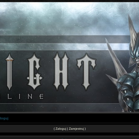
loguj
(
Zaloguj
|
Zarejestruj
)