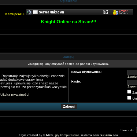
Ogłoszenie
TeamSpeak 3:
Knight Online na Steam!!!
Zaloguj
Zaloguj się, aby otrzymać dostęp do panelu użytkownika.
Nazwa użytkownika:
Rejestracja zajmuje tylko chwilę i znacznie
Zarejes
nadać dodatkowe uprawnienia
Hasło:
strujesz, upewnij się, czy znasz nasze
Zapom
pewnij się też, że przeczytałeś/aś wszystkie
Za
olityka prywatności
Ukr
Skocz do:
Style created by ©
Matti
,
gry komputerowe
, reklama sem
reklama
seo