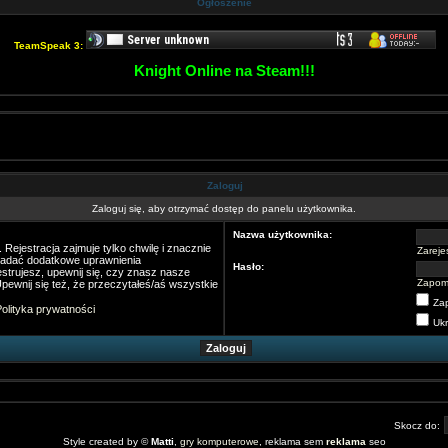
Ogłoszenie
TeamSpeak 3:
Knight Online na Steam!!!
Zaloguj
Zaloguj się, aby otrzymać dostęp do panelu użytkownika.
Nazwa użytkownika:
Rejestracja zajmuje tylko chwilę i znacznie
Zarejes
nadać dodatkowe uprawnienia
Hasło:
strujesz, upewnij się, czy znasz nasze
Zapom
pewnij się też, że przeczytałeś/aś wszystkie
Za
olityka prywatności
Ukr
Skocz do:
Style created by ©
Matti
,
gry komputerowe
, reklama sem
reklama
seo