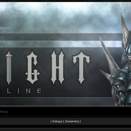
loguj
(
Zaloguj
|
Zarejestruj
)