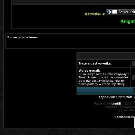
TeamSpeak 3:
Knight
Strona główna forum
Nazwa użytkownika:
Adres e-mail:
To musi być adres e-mail związany z
Twoim kontem. Jeżeli nie zmieniałeś
go w panelu użytkownika, jest to
adres podany w czasie rejestracji.
Style created by ©
Matti
,
Powered by
phpBB
© 2000, 
Przyjazne użytkowniko
[ Time : 0.0
Sponsorem nas