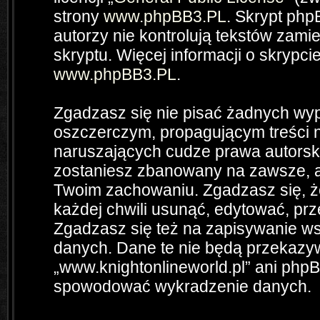
strony
www.phpBB3.PL
. Skrypt php
autorzy nie kontrolują tekstów zam
skryptu. Więcej informacji o skrypc
www.phpBB3.PL
.
Zgadzasz się nie pisać żadnych wyp
oszczerczym, propagującym treści 
naruszających cudze prawa autorsk
zostaniesz zbanowany na zawsze, a
Twoim zachowaniu. Zgadzasz się, ż
każdej chwili usunąć, edytować, pr
Zgadzasz się też na zapisywanie wsz
danych. Dane te nie będą przekazyw
„www.knightonlineworld.pl” ani php
spowodować wykradzenie danych.