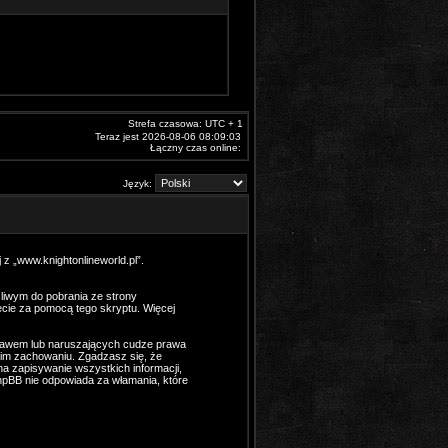
Strefa czasowa: UTC + 1
Teraz jest 2026-08-06 08:09:03
Łączny czas online:
Język:
 z „www.knightonlineworld.pl”.
żliwym do pobrania ze strony
necie za pomocą tego skryptu. Więcej
prawem lub naruszających cudze prawa
im zachowaniu. Zgadzasz się, że
a zapisywanie wszystkich informacji,
phpBB nie odpowiada za włamania, które