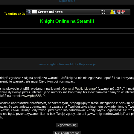
Ogłoszenie
TeamSpeak 3:
Knight Online na Steam!!!
www.knightonlineworld.pl - Rejestracja
ld.pl” zgadzasz się na poniższe warunki. Jeśli się na nie nie zgadzasz, opuść i nie korzystaj
ienić te warunki, ale musi Cię o tym poinformować.
a na skrypcie phpBB, wydanym na licencji „
General Public License
” (zwanej też „GPL”) i mo
łatwia dyskusje przez Internet, jego autorzy nie kontrolują tekstów zamieszczanych w Inter
leźć na stronie
www.phpBB3.PL
.
iedzi o charakterze obraźliwym, oszczerczym, propagującym treści niezgodne z polskim 
ować, że zostaniesz zbanowany na zawsze, a Twój dostawca internetu powiadomiony o Two
 każdej chwili usunąć, edytować, przenieść lub zablokować każdy wątek. Zgadzasz się też n
te nie będą przekazywane nikomu bez Twojej zgody, ale ani „www.knightonlineworld.pl” ani 
h.