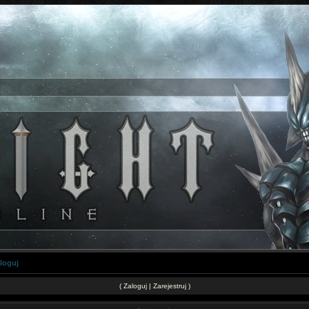
loguj
(
Zaloguj
|
Zarejestruj
)