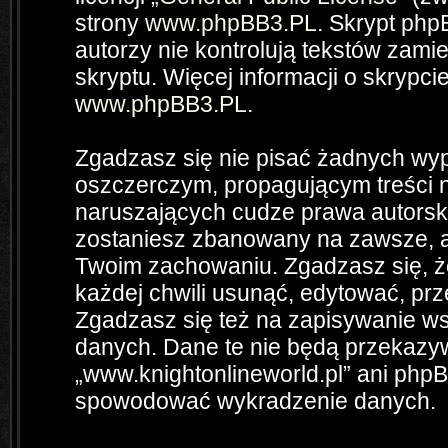
strony
www.phpBB3.PL
. Skrypt php
autorzy nie kontrolują tekstów zam
skryptu. Więcej informacji o skrypc
www.phpBB3.PL
.
Zgadzasz się nie pisać żadnych wyp
oszczerczym, propagującym treści 
naruszających cudze prawa autorsk
zostaniesz zbanowany na zawsze, a
Twoim zachowaniu. Zgadzasz się, ż
każdej chwili usunąć, edytować, pr
Zgadzasz się też na zapisywanie wsz
danych. Dane te nie będą przekazyw
„www.knightonlineworld.pl” ani php
spowodować wykradzenie danych.