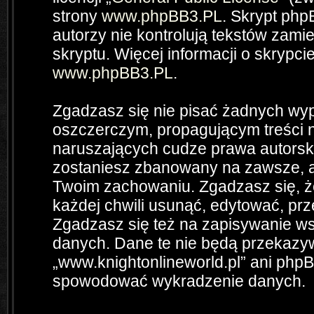
strony
www.phpBB3.PL
. Skrypt php
autorzy nie kontrolują tekstów zam
skryptu. Więcej informacji o skrypc
www.phpBB3.PL
.
Zgadzasz się nie pisać żadnych wyp
oszczerczym, propagującym treści 
naruszających cudze prawa autorsk
zostaniesz zbanowany na zawsze, a
Twoim zachowaniu. Zgadzasz się, ż
każdej chwili usunąć, edytować, pr
Zgadzasz się też na zapisywanie wsz
danych. Dane te nie będą przekazyw
„www.knightonlineworld.pl” ani php
spowodować wykradzenie danych.