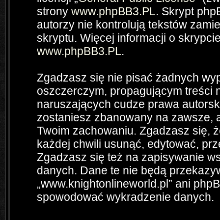
strony
www.phpBB3.PL
. Skrypt php
autorzy nie kontrolują tekstów zam
skryptu. Więcej informacji o skrypc
www.phpBB3.PL
.
Zgadzasz się nie pisać żadnych wyp
oszczerczym, propagującym treści 
naruszających cudze prawa autorsk
zostaniesz zbanowany na zawsze, a
Twoim zachowaniu. Zgadzasz się, ż
każdej chwili usunąć, edytować, pr
Zgadzasz się też na zapisywanie wsz
danych. Dane te nie będą przekazyw
„www.knightonlineworld.pl” ani php
spowodować wykradzenie danych.