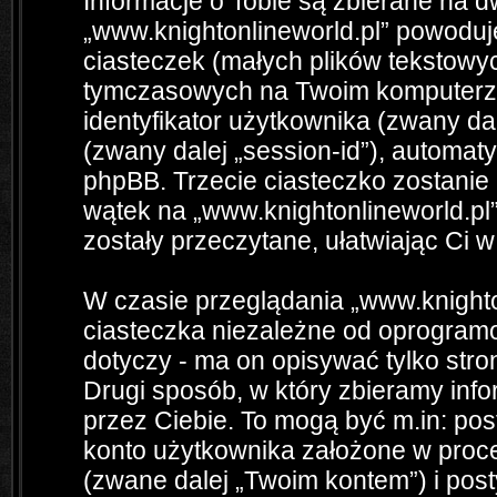
Informacje o Tobie są zbierane na 
„www.knightonlineworld.pl” powodu
ciasteczek (małych plików tekstowy
tymczasowych na Twoim komputerze
identyfikator użytkownika (zwany dale
(zwany dalej „session-id”), automa
phpBB. Trzecie ciasteczko zostanie
wątek na „www.knightonlineworld.pl”
zostały przeczytane, ułatwiając Ci 
W czasie przeglądania „www.knight
ciasteczka niezależne od oprogramo
dotyczy - ma on opisywać tylko st
Drugi sposób, w który zbieramy info
przez Ciebie. To mogą być m.in: po
konto użytkownika założone w proces
(zwane dalej „Twoim kontem”) i posty