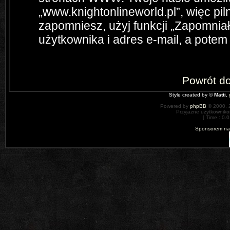
„www.knightonlineworld.pl”, więc pil
zapomniesz, użyj funkcji „Zapomnia
użytkownika i adres e-mail, a potem
Powrót d
Style created by ©
Matti
,
Powered by
phpBB
© 2000, 
Przyjazne użytkowniko
[ Time : 0.
Sponsorem nas