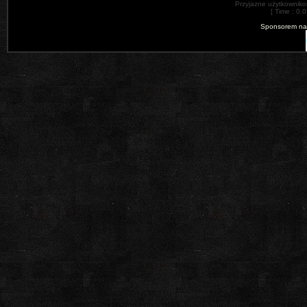
Przyjazne użytkowniko
[ Time : 0.0
Sponsorem nas