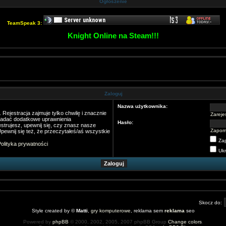
Ogłoszenie
TeamSpeak 3:
Knight Online na Steam!!!
Zaloguj
Nazwa użytkownika:
Rejestracja zajmuje tylko chwilę i znacznie
Zarejes
nadać dodatkowe uprawnienia
Hasło:
strujesz, upewnij się, czy znasz nasze
Zapom
pewnij się też, że przeczytałeś/aś wszystkie
Za
olityka prywatności
Ukr
Skocz do:
Style created by ©
Matti
,
gry komputerowe
, reklama sem
reklama
seo
Powered by
phpBB
© 2000, 2002, 2005, 2007 phpBB Group
Change colors
.