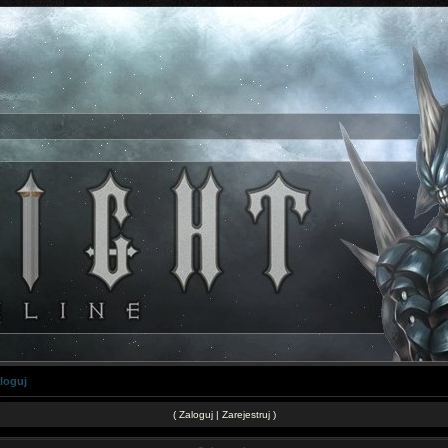
loguj
(
Zaloguj
|
Zarejestruj
)