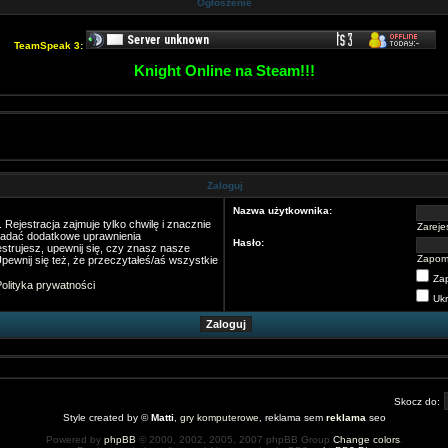
Ogłoszenie
TeamSpeak 3:
Knight Online na Steam!!!
Zaloguj
Nazwa użytkownika:
Rejestracja zajmuje tylko chwilę i znacznie
Zarejes
nadać dodatkowe uprawnienia
Hasło:
strujesz, upewnij się, czy znasz nasze
Zapom
pewnij się też, że przeczytałeś/aś wszystkie
Za
olityka prywatności
Ukr
Skocz do:
Style created by ©
Matti
,
gry komputerowe
, reklama sem
reklama
seo
Powered by
phpBB
© 2000, 2002, 2005, 2007 phpBB Group
Change colors
.