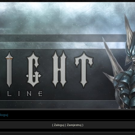
loguj
(
Zaloguj
|
Zarejestruj
)