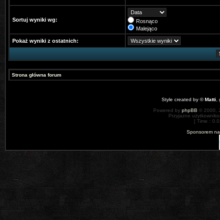
Sortuj wyniki wg:
Rosnąco
Malejąco
Pokaż wyniki z ostatnich:
Strona główna forum
Style created by ©
Matti
,
Powered by
phpBB
© 2000, 
Przyjazne użytkowniko
[ Time : 0.0
Sponsorem nas