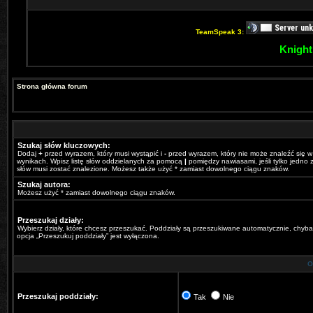
TeamSpeak 3:
Knight
Strona główna forum
Szukaj słów kluczowych:
Dodaj
+
przed wyrazem, który musi wystąpić i
-
przed wyrazem, który nie może znaleźć się w
wynikach. Wpisz listę słów oddzielanych za pomocą
|
pomiędzy nawiasami, jeśli tylko jedno z
słów musi zostać znalezione. Możesz także użyć * zamiast dowolnego ciągu znaków.
Szukaj autora:
Możesz użyć * zamiast dowolnego ciągu znaków.
Przeszukaj działy:
Wybierz działy, które chcesz przeszukać. Poddziały są przeszukiwane automatycznie, chyba
opcja „Przeszukuj poddziały” jest wyłączona.
O
Przeszukaj poddziały:
Tak
Nie