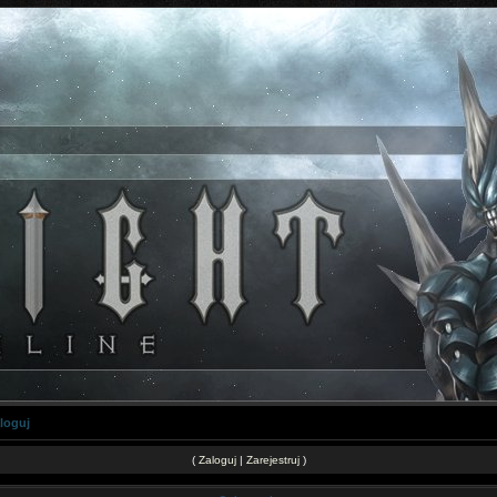
loguj
(
Zaloguj
|
Zarejestruj
)