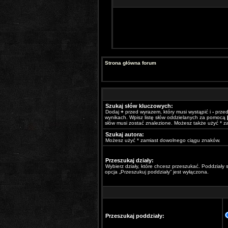
Strona główna forum
Szukaj słów kluczowych:
Dodaj
+
przed wyrazem, który musi wystąpić i
-
przed
wynikach. Wpisz listę słów oddzielanych za pomocą
słów musi zostać znalezione. Możesz także użyć * 
Szukaj autora:
Możesz użyć * zamiast dowolnego ciągu znaków.
Przeszukaj działy:
Wybierz działy, które chcesz przeszukać. Poddziały
opcja „Przeszukuj poddziały” jest wyłączona.
Przeszukaj poddziały: