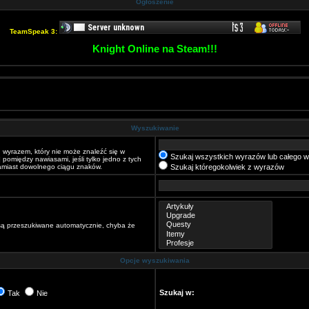
Ogłoszenie
TeamSpeak 3:
Knight Online na Steam!!!
Wyszukiwanie
 wyrazem, który nie może znaleźć się w
Szukaj wszystkich wyrazów lub całego w
|
pomiędzy nawiasami, jeśli tylko jedno z tych
zamiast dowolnego ciągu znaków.
Szukaj któregokolwiek z wyrazów
 są przeszukiwane automatycznie, chyba że
Opcje wyszukiwania
Szukaj w:
Tak
Nie