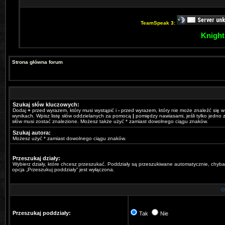
TeamSpeak 3:
Knight
Strona główna forum
Szukaj słów kluczowych:
Dodaj
+
przed wyrazem, który musi wystąpić i
-
przed wyrazem, który nie może znaleźć się w
wynikach. Wpisz listę słów oddzielanych za pomocą
|
pomiędzy nawiasami, jeśli tylko jedno z
słów musi zostać znalezione. Możesz także użyć * zamiast dowolnego ciągu znaków.
Szukaj autora:
Możesz użyć * zamiast dowolnego ciągu znaków.
Przeszukaj działy:
Wybierz działy, które chcesz przeszukać. Poddziały są przeszukiwane automatycznie, chyba
opcja „Przeszukuj poddziały” jest wyłączona.
O
Przeszukaj poddziały:
Tak
Nie