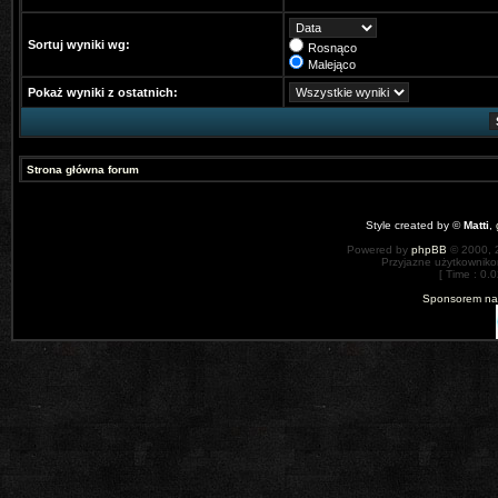
Sortuj wyniki wg:
Rosnąco
Malejąco
Pokaż wyniki z ostatnich:
Strona główna forum
Style created by ©
Matti
,
Powered by
phpBB
© 2000, 
Przyjazne użytkowniko
[ Time : 0.0
Sponsorem nas