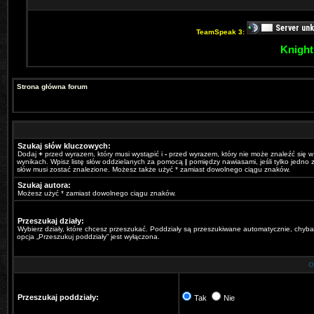
TeamSpeak 3:
Knight
Strona główna forum
Szukaj słów kluczowych:
Dodaj
+
przed wyrazem, który musi wystąpić i
-
przed wyrazem, który nie może znaleźć się w
wynikach. Wpisz listę słów oddzielanych za pomocą
|
pomiędzy nawiasami, jeśli tylko jedno z
słów musi zostać znalezione. Możesz także użyć * zamiast dowolnego ciągu znaków.
Szukaj autora:
Możesz użyć * zamiast dowolnego ciągu znaków.
Przeszukaj działy:
Wybierz działy, które chcesz przeszukać. Poddziały są przeszukiwane automatycznie, chyba
opcja „Przeszukuj poddziały” jest wyłączona.
O
Przeszukaj poddziały:
Tak
Nie