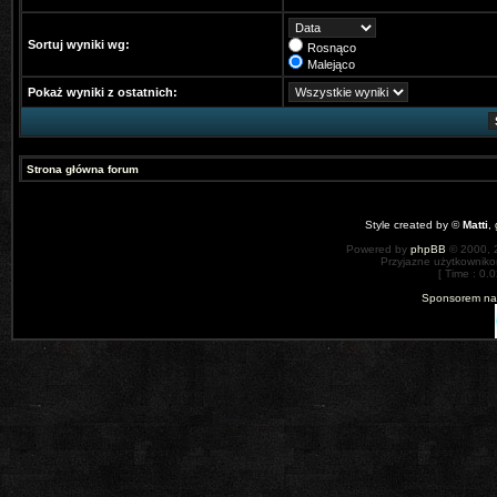
Sortuj wyniki wg:
Rosnąco
Malejąco
Pokaż wyniki z ostatnich:
Strona główna forum
Style created by ©
Matti
,
Powered by
phpBB
© 2000, 
Przyjazne użytkowniko
[ Time : 0.0
Sponsorem nas