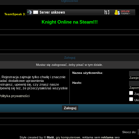
Ogłoszenie
TeamSpeak 3:
Knight Online na Steam!!!
Zaloguj
Musisz się zalogować, żeby pisać w tym dziale.
Nazwa użytkownika:
Rejestracja zajmuje tylko chwilę i znacznie
Zarejes
nadać dodatkowe uprawnienia
Hasło:
strujesz, upewnij się, czy znasz nasze
Zapom
pewnij się też, że przeczytałeś/aś wszystkie
Za
olityka prywatności
Ukr
Skocz do:
Style created by ©
Matti
,
gry komputerowe
, reklama sem
reklama
seo