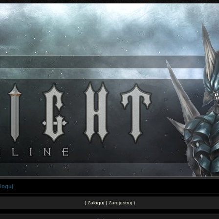
loguj
(
Zaloguj
|
Zarejestruj
)