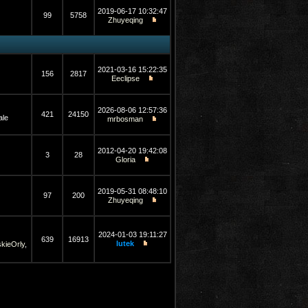
2019-06-17 10:32:47
99
5758
Zhuyeqing
2021-03-16 15:22:35
156
2817
Eeclipse
2026-08-06 12:57:36
| ⏩OFFICIAL:28 Mart
421
24150
ale
mrbosman
2012-04-20 19:42:08
3
28
Gloria
2019-05-31 08:48:10
97
200
Zhuyeqing
2024-01-03 19:11:27
639
16913
lutek
skieOrly
,