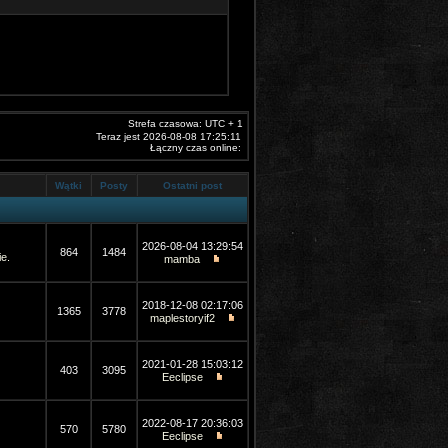
Strefa czasowa: UTC + 1
Teraz jest 2026-08-08 17:25:11
Łączny czas online:
Wątki
Posty
Ostatni post
2026-08-04 13:29:54
864
1484
e.
mamba
2018-12-08 02:17:06
1365
3778
maplestoryif2
2021-01-28 15:03:12
403
3095
Eeclipse
2022-08-17 20:36:03
570
5780
Eeclipse