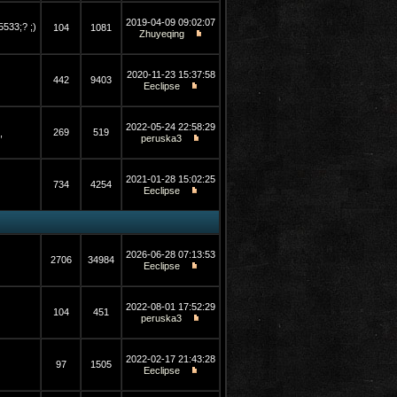
2019-04-09 09:02:07
533;? ;)
104
1081
Zhuyeqing
2020-11-23 15:37:58
442
9403
Eeclipse
2022-05-24 22:58:29
269
519
,
peruska3
2021-01-28 15:02:25
734
4254
Eeclipse
2026-06-28 07:13:53
2706
34984
Eeclipse
2022-08-01 17:52:29
104
451
peruska3
2022-02-17 21:43:28
97
1505
Eeclipse