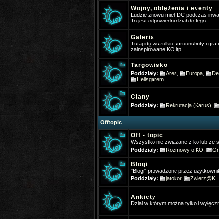
Wojny, oblężenia i eventy
Ludzie znowu mieli DC podczas inwa
To jest odpowiedni dział do tego.
Galeria
Tutaj idę wszelkie screenshoty i graf
zainspirowane KO itp.
Targowisko
Poddziały:
Ares
,
Europa
,
De
Hellsgarem
Clany
Poddziały:
Rekrutacja (Karus)
,
Offtopic
Off - topic
Wszystko nie zwiazane z ko lub ze s
Poddziały:
Rozmowy o KO
,
Gr
Blogi
"Blogi" prowadzone przez użytkownik
Poddziały:
jatokor
,
Zwierz@K
Ankiety
Dział w którym można tylko i wyłęcz
*Hangman
- 2025-01-16 1
Gra ktoś w Nową online 