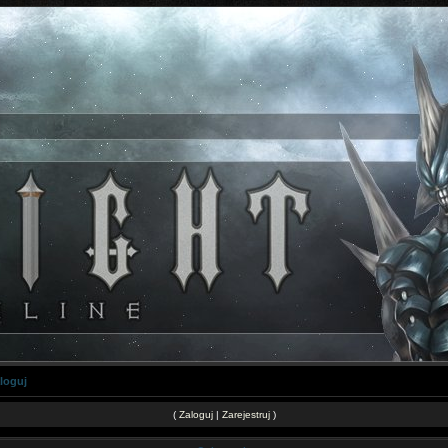
loguj
(
Zaloguj
|
Zarejestruj
)