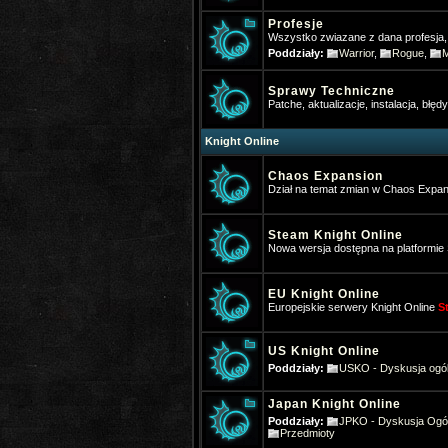
Profesje
Wszystko zwiazane z dana profesja, ro
Poddziały:
Warrior
,
Rogue
,
Sprawy Techniczne
Patche, aktualizacje, instalacja, błędy,
Knight Online
Chaos Expansion
Dział na temat zmian w Chaos Expan
Steam Knight Online
Nowa wersja dostępna na platformi
EU Knight Online
Europejskie serwery Knight Online
S
US Knight Online
Poddziały:
USKO - Dyskusja ogó
Japan Knight Online
Poddziały:
JPKO - Dyskusja Ogó
Przedmioty