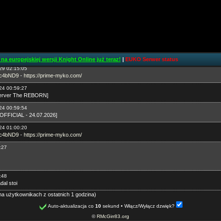
14 01:51:46
- zapraszam niedlugo rusza PRE-BETA
7
4 ✅NEW SERVER✅BETA 12.06.2026✅OFFICIAL 19.06.2026
29 02:14:24
rver The REBORN] - [BETA - 17.07.2026] - [OFFICIAL - 24.07.2026]
na europejskiej wersji Knight Online już teraz!
|
EUKO Serwer status
29 02:15:05
5c4bND9
-
https://prime-myko.com/
24 00:59:27
Server The REBORN]
24 00:59:54
 [OFFICIAL - 24.07.2026]
24 01:00:20
5c4bND9
-
https://prime-myko.com/
:27
:48
dal stoi
e na użytkownikach z ostatnich 1 godzina)
Auto-aktualizacja co
10
sekund
• Włącz/Wyłącz dzwięk?
©
RMcGirr83.org