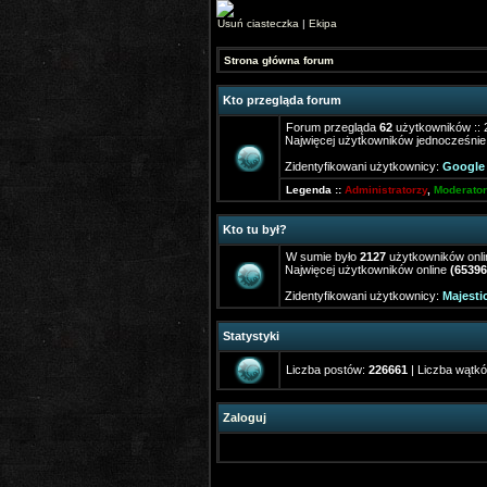
Usuń ciasteczka
|
Ekipa
Strona główna forum
Kto przegląda forum
Forum przegląda
62
użytkowników :: 2
Najwięcej użytkowników jednocześnie
Zidentyfikowani użytkownicy:
Google 
Legenda ::
Administratorzy
,
Moderator
Kto tu był?
W sumie było
2127
użytkowników onlin
Najwięcej użytkowników online
(65396
Zidentyfikowani użytkownicy:
Majesti
Statystyki
Liczba postów:
226661
| Liczba wątk
Zaloguj