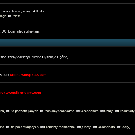
zwoj, bronie, itemy, skille itp.
Mage
,
Priest
 DC, login failed i takie tam.
sion. (żeby odciążyć biedne Dyskusje Ogólne)
e Steam
Strona wersji na Steam
trona wersji: nttgame.com
lna
,
Dla poczatkujacych
,
Problemy techniczne
,
Screenshots
,
Czary
,
Przedmioty
lna
,
Dla poczatkujacych
,
Problemy techniczne
,
Questy
,
Screenshots
,
Czary
,