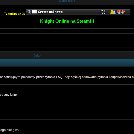
Ogłoszenie
TeamSpeak 3:
Knight Online na Steam!!!
Dział
 początkującym polecamy przeczytanie
FAQ- najczęściej zadawane pytania i odpowiedzi na ni
y anvilu itp.
go służę itp.