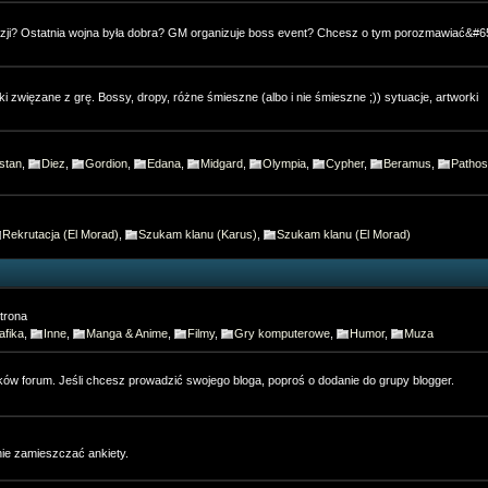
zji? Ostatnia wojna była dobra? GM organizuje boss event? Chcesz o tym porozmawiać&#65
iki zwięzane z grę. Bossy, dropy, różne śmieszne (albo i nie śmieszne ;)) sytuacje, artworki
stan
,
Diez
,
Gordion
,
Edana
,
Midgard
,
Olympia
,
Cypher
,
Beramus
,
Pathos
Rekrutacja (El Morad)
,
Szukam klanu (Karus)
,
Szukam klanu (El Morad)
trona
afika
,
Inne
,
Manga & Anime
,
Filmy
,
Gry komputerowe
,
Humor
,
Muza
ów forum. Jeśli chcesz prowadzić swojego bloga, poproś o dodanie do grupy blogger.
nie zamieszczać ankiety.
0:22:39
na telefonie? Wersja ko na telefon