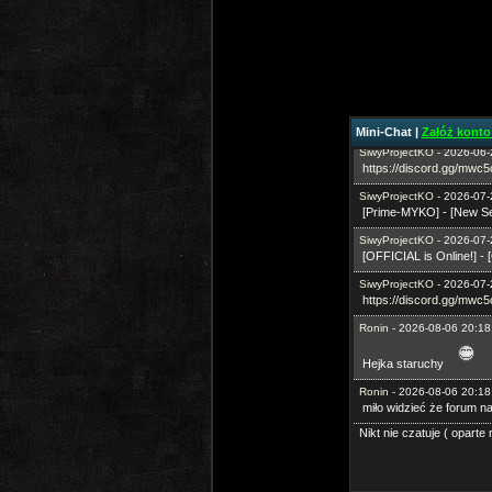
SiwyProjectKO
- 2026-03-
https://prime-myko.com/
Vey
- 2026-06-08 08:47:2
⭐OhaGaming.com v153
SiwyProjectKO
- 2026-06-
[Prime-MYKO] - [New Se
Mini-Chat |
Załóż konto 
SiwyProjectKO
- 2026-06-
https://discord.gg/mwc
SiwyProjectKO
- 2026-07-
[Prime-MYKO] - [New 
SiwyProjectKO
- 2026-07-
[OFFICIAL is Online!] -
SiwyProjectKO
- 2026-07-
https://discord.gg/mwc
Ronin
- 2026-08-06 20:18
Hejka staruchy
Ronin
- 2026-08-06 20:18
miło widzieć że forum na
Nikt nie czatuje ( opart