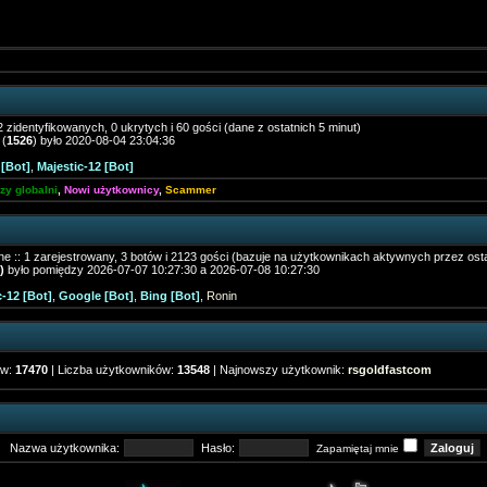
 zidentyfikowanych, 0 ukrytych i 60 gości (dane z ostatnich 5 minut)
 (
1526
) było 2020-08-04 23:04:36
[Bot]
,
Majestic-12 [Bot]
zy globalni
,
Nowi użytkownicy
,
Scammer
e :: 1 zarejestrowany, 3 botów i 2123 gości (bazuje na użytkownikach aktywnych przez osta
)
było pomiędzy 2026-07-07 10:27:30 a 2026-07-08 10:27:30
c-12 [Bot]
,
Google [Bot]
,
Bing [Bot]
,
Ronin
ów:
17470
| Liczba użytkowników:
13548
| Najnowszy użytkownik:
rsgoldfastcom
Nazwa użytkownika:
Hasło:
Zapamiętaj mnie