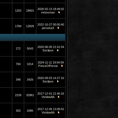
2026-02-13 18:49:02
1202
18601
mrbosman
2022-10-27 00:00:40
1784
12829
peruska3
2020-06-05 21:41:54
272
5043
Eeclipse
2024-11-11 19:04:59
794
1014
PrinceOfPersia
2020-09-03 14:27:10
348
3426
Eeclipse
2017-12-01 21:40:16
2226
32961
Vtxbbw8A
2017-12-06 13:09:02
303
2085
Vtxbbw8A