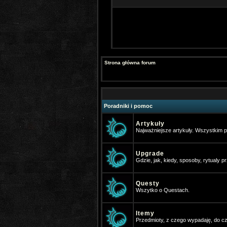
Strona główna forum
Poradniki i pomoc
Artykuły
Najważniejsze artykuły. Wszystkim
Upgrade
Gdzie, jak, kiedy, sposoby, rytualy prz
Questy
Wszytko o Questach.
Itemy
Przedmioty, z czego wypadaję, do cze