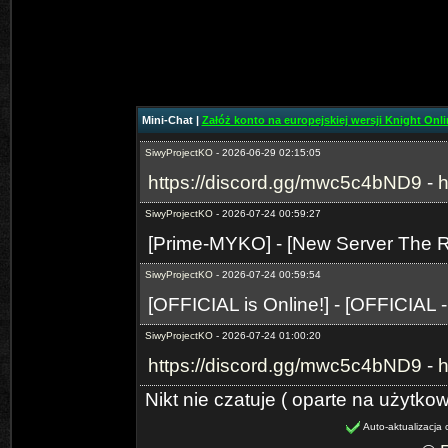
⭐OhaGaming.com v1534 ✅NEW 
19.06.2026
SiwyProjectKO
- 2026-06-29 02:14:24
[Prime-MYKO] - [New Server The R
- 24.07.2026]
Mini-Chat |
Załóż konto na europejskiej wersji Knight Onlin
SiwyProjectKO
- 2026-06-29 02:15:05
https://discord.gg/mwc5c4bND9
-
h
SiwyProjectKO
- 2026-07-24 00:59:27
[Prime-MYKO] - [New Server The
SiwyProjectKO
- 2026-07-24 00:59:54
[OFFICIAL is Online!] - [OFFICIAL 
SiwyProjectKO
- 2026-07-24 01:00:20
https://discord.gg/mwc5c4bND9
-
h
Nikt nie czatuje ( oparte na użytko
Auto-aktualizacja