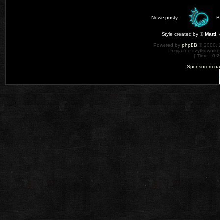
Nowe posty
B
Style created by ©
Matti
,
Powered by
phpBB
© 2000, 
Przyjazne użytkowniko
[ Time : 0.2
Sponsorem nas