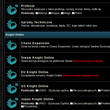
Profesje
Wszystko zwiazane z dana profesja, rozwoj, bronie, itemy, skille itp.
Poddziały:
Warrior
,
Rogue
,
Mage
,
Priest
Sprawy Techniczne
Patche, aktualizacje, instalacja, błędy, DC, login failed i takie tam.
Knight Online
Chaos Expansion
Dział na temat zmian w Chaos Expansion. (żeby odciążyć biedne Dyskusj
Steam Knight Online
Nowa wersja dostępna na platformie Steam
Strona wersji na Steam
EU Knight Online
Europejskie serwery Knight Online
Strona wersji: nttgame.com
Songo3
- 2024-12-24 09:57:28
Może ktoś stąd pomoże bo próbowa
US Knight Online
Poddziały:
USKO - Dyskusja ogólna
,
Dla poczatkujacych
,
Proble
https://steamcommunity.com/app/3
Japan Knight Online
Songo3
- 2024-12-24 09:58:22
Poddziały:
JPKO - Dyskusja Ogólna
,
Dla poczatkujacych
,
Proble
Przedmioty
btw Wesołych Świąt