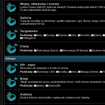
Wojny, oblężenia i eventy
Ludzie znowu mieli DC podczas inwazji? Ostatnia wojna była dobra? GM 
*Hangman
- 2025-01-16 10:22:39
To jest odpowiedni dział do tego.
Gra ktoś w Nową online na telefoni
Galeria
Tutaj idę wszelkie screenshoty i grafiki zwięzane z grę. Bossy, dropy, różn
Pogo
- 2025-01-31 17:31:27
zainspirowane KO itp.
Też jestem pos wrażeniem, że stron
Targowisko
Poddziały:
Ares
,
Europa
,
Destan
,
Diez
,
Gordion
,
Edana
,
Pogo
- 2025-01-31 17:32:05
Hellsgarem
Jakby co osobiście gram w ko na t
Clany
Poddziały:
Rekrutacja (Karus)
,
Rekrutacja (El Morad)
,
Szukam kla
4Dominik
- 2025-02-11 19:31:52
Widac ze jeszcze sie niektórzy log
Offtopic
Off - topic
TheFlash
- 2025-02-22 22:46:13
Wszystko nie zwiazane z ko lub ze strona
Poddziały:
Rozmowy o KO
,
Grafika
,
Inne
,
Manga & Anime
,
Fi
Chłopaki zapraszam was ⚔️KO-M
Blogi
& HD CLIENT ⏩BETA:21 Mart 202
"Blogi" prowadzone przez użytkowników forum. Jeśli chcesz prowadzić sw
Poddziały:
jatokor
,
Zwierz@K
✅MEDIUM FARM✅
Ankiety
Gloria
- 2025-07-13 07:35:03
Dział w którym można tylko i wyłęcznie zamieszczać ankiety.
Gdzie Pogo grasz