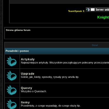
TeamSpeak 3:
Knight
Strona główna forum
Dział
Poradniki i pomoc
Artykuły
Najważniejsze artykuły. Wszystkim początkującym polecamy przeczytani
Upgrade
Gdzie, jak, kiedy, sposoby, rytualy przy anvilu itp.
Questy
Wszytko o Questach.
Itemy
Przedmioty, z czego wypadaję, do czego służę itp.