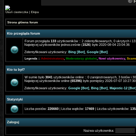
©
Usuń ciasteczka
|
Ekipa
Strona główna forum
Kto przegląda forum
Forum przegląda
133
użytkowników :: 2 zidentyfikowanych, 0 ukrytych i 131
Najwięcej użytkowników jednocześnie (
1526
) było 2020-08-04 23:04:36
Zidentyfikowani użytkownicy:
Bing [Bot]
,
Google [Bot]
Legenda ::
Administratorzy
,
Moderatorzy globalni
,
Nowi użytkownicy
,
Scam
Kto tu był?
W sumie było
3041
użytkowników online :: 0 zarejestrowanych, 3 botów i 3
Najwięcej użytkowników online
(65396)
było pomiędzy 2026-07-07 10:27:30
Zidentyfikowani użytkownicy:
Google [Bot]
,
Bing [Bot]
,
Majestic-12 [Bot
Statystyki
Liczba postów:
226660
| Liczba wątków:
17469
| Liczba użytkowników:
135
Zaloguj
Nazwa użytkownika: