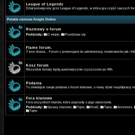
League of Legends
Gloria
- 2025-07-19 21:43:59
Dział poświęcony grze League of Legends, w która gra część naszych f
Jak się nazywało forum anglojęzy
Polskie centrum Knight Online
neomm
- 2025-11-23 10:57:56
Rozmowy o forum
Kojarzy ktos moze filmik z PK z tą
Poddziały:
O ekipie
,
Przedstaw się
v=JaCli6AB2vI
Napewno stary bar
Flame forum.
Vey
- 2026-01-05 07:37:13
Ý love drama... Forum z pretensjami do administracji, moderatorów jak i kł
⭐OhaGaming.com v1534 ✅ Reign o
Kosz forum
Wszystkie tematy będą automatycznie czyszczone po 48h.
*Hangman
- 2026-01-13 17:54:09
Ja tez gram na MYKO, zapraszamy 
Podania
Tu składajcie swoje podania o forum klanowe, o nowy dział i współpracę 
*Hangman
- 2026-01-13 19:46:40
Fora klanowe
Www.mykomobile.com
Fora wszystkich klanów, które poprosiły o jego utworzenie.
Poddziały:
Sprawy klanowe
,
Tajne
,
Real2
,
Tajne
,
Ancestors
,
SiwyProjectKO
- 2026-03-14 01:51:46
Tajne
https://prime-myko.com/
- zaprasz
Vey
- 2026-06-08 08:47:27