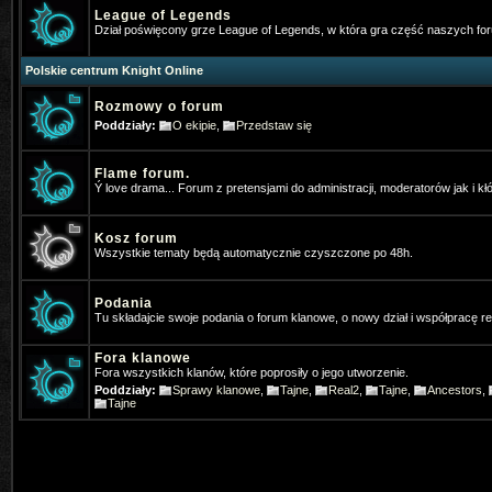
v=JaCli6AB2vI
Napewno stary bar
League of Legends
Dział poświęcony grze League of Legends, w która gra część naszych f
Vey
- 2026-01-05 07:37:13
Polskie centrum Knight Online
⭐OhaGaming.com v1534 ✅ Reign o
Rozmowy o forum
*Hangman
- 2026-01-13 17:54:09
Poddziały:
O ekipie
,
Przedstaw się
Ja tez gram na MYKO, zapraszamy 
Flame forum.
*Hangman
- 2026-01-13 19:46:40
Ý love drama... Forum z pretensjami do administracji, moderatorów jak i kł
Www.mykomobile.com
Kosz forum
Wszystkie tematy będą automatycznie czyszczone po 48h.
SiwyProjectKO
- 2026-03-14 01:51:46
https://prime-myko.com/
- zaprasz
Podania
Tu składajcie swoje podania o forum klanowe, o nowy dział i współpracę 
Vey
- 2026-06-08 08:47:27
⭐OhaGaming.com v1534 ✅NEW 
Fora klanowe
Fora wszystkich klanów, które poprosiły o jego utworzenie.
19.06.2026
Poddziały:
Sprawy klanowe
,
Tajne
,
Real2
,
Tajne
,
Ancestors
,
Tajne
SiwyProjectKO
- 2026-06-29 02:14:24
[Prime-MYKO] - [New Server The R
- 24.07.2026]