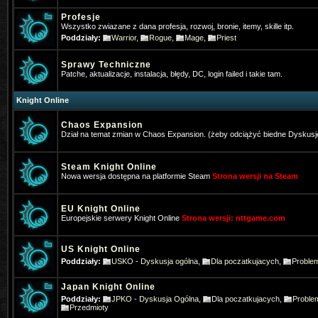
Profesje
Wszystko zwiazane z dana profesja, rozwoj, bronie, itemy, skille itp.
Poddziały:
Warrior
,
Rogue
,
Mage
,
Priest
Sprawy Techniczne
Patche, aktualizacje, instalacja, błędy, DC, login failed i takie tam.
Knight Online
Chaos Expansion
Dział na temat zmian w Chaos Expansion. (żeby odciążyć biedne Dyskusj
Steam Knight Online
Nowa wersja dostępna na platformie Steam
Strona wersji na Steam
EU Knight Online
Europejskie serwery Knight Online
Strona wersji: nttgame.com
*Hangman
- 2025-01-16 10:22:39
US Knight Online
Poddziały:
USKO - Dyskusja ogólna
,
Dla poczatkujacych
,
Proble
Gra ktoś w Nową online na telefoni
Japan Knight Online
Pogo
- 2025-01-31 17:31:27
Poddziały:
JPKO - Dyskusja Ogólna
,
Dla poczatkujacych
,
Proble
Też jestem pos wrażeniem, że stron
Przedmioty