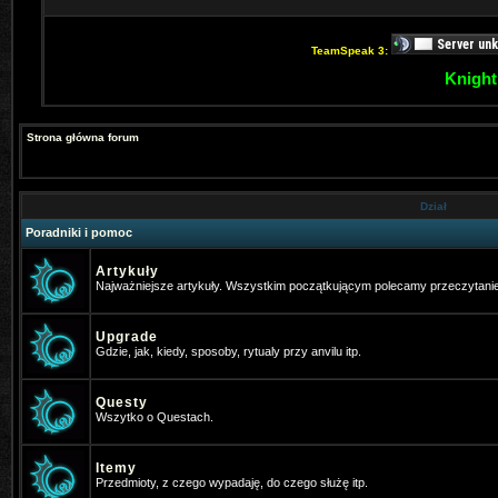
TeamSpeak 3:
Knight
Strona główna forum
Dział
Poradniki i pomoc
Artykuły
Najważniejsze artykuły. Wszystkim początkującym polecamy przeczytani
Upgrade
Gdzie, jak, kiedy, sposoby, rytualy przy anvilu itp.
Questy
Wszytko o Questach.
Itemy
Przedmioty, z czego wypadaję, do czego służę itp.