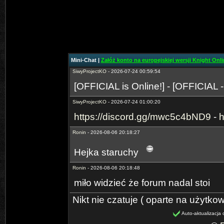
SiwyProjectKO
- 2026-06-29 02:15:05
https://discord.gg/mwc5c4bND9
-
h
SiwyProjectKO
- 2026-07-24 00:59:27
[Prime-MYKO] - [New Server The
Mini-Chat |
Załóż konto na europejskiej wersji Knight Onlin
SiwyProjectKO
- 2026-07-24 00:59:54
[OFFICIAL is Online!] - [OFFICIAL 
SiwyProjectKO
- 2026-07-24 01:00:20
https://discord.gg/mwc5c4bND9
-
h
Ronin
- 2026-08-06 20:18:27
Hejka staruchy
Ronin
- 2026-08-06 20:18:48
miło widzieć że forum nadal stoi
Nikt nie czatuje ( oparte na użytko
Auto-aktualizacja