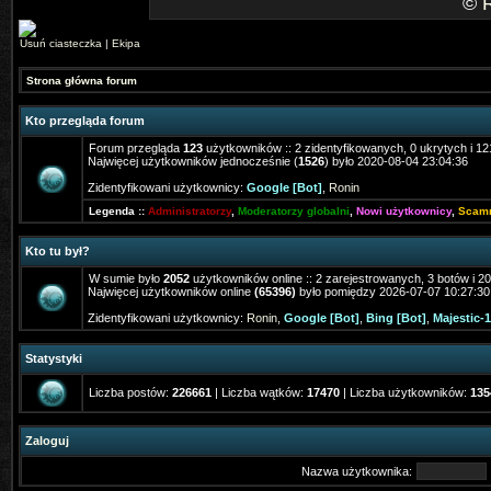
©
Usuń ciasteczka
|
Ekipa
Strona główna forum
Kto przegląda forum
Forum przegląda
123
użytkowników :: 2 zidentyfikowanych, 0 ukrytych i 121
Najwięcej użytkowników jednocześnie (
1526
) było 2020-08-04 23:04:36
Zidentyfikowani użytkownicy:
Google [Bot]
,
Ronin
Legenda ::
Administratorzy
,
Moderatorzy globalni
,
Nowi użytkownicy
,
Scam
Kto tu był?
W sumie było
2052
użytkowników online :: 2 zarejestrowanych, 3 botów i 2
Najwięcej użytkowników online
(65396)
było pomiędzy 2026-07-07 10:27:30
Zidentyfikowani użytkownicy:
Ronin
,
Google [Bot]
,
Bing [Bot]
,
Majestic-1
Statystyki
Liczba postów:
226661
| Liczba wątków:
17470
| Liczba użytkowników:
135
Zaloguj
Nazwa użytkownika: