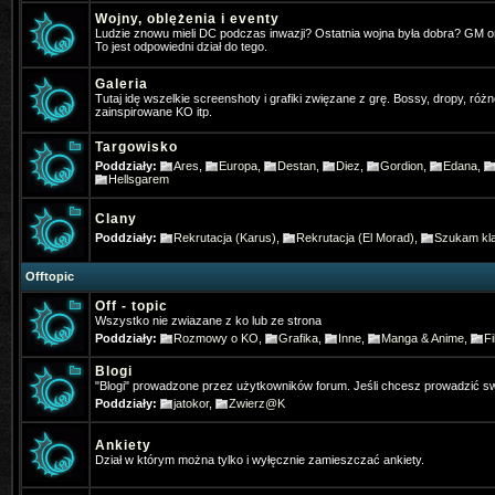
Wojny, oblężenia i eventy
Pogo
- 2025-01-31 17:32:05
Ludzie znowu mieli DC podczas inwazji? Ostatnia wojna była dobra? GM 
To jest odpowiedni dział do tego.
Jakby co osobiście gram w ko na t
Galeria
Tutaj idę wszelkie screenshoty i grafiki zwięzane z grę. Bossy, dropy, różn
4Dominik
- 2025-02-11 19:31:52
zainspirowane KO itp.
Widac ze jeszcze sie niektórzy log
Targowisko
Poddziały:
Ares
,
Europa
,
Destan
,
Diez
,
Gordion
,
Edana
,
TheFlash
- 2025-02-22 22:46:13
Hellsgarem
Chłopaki zapraszam was ⚔️KO-M
Clany
& HD CLIENT ⏩BETA:21 Mart 202
Poddziały:
Rekrutacja (Karus)
,
Rekrutacja (El Morad)
,
Szukam kla
✅MEDIUM FARM✅
Offtopic
Off - topic
Gloria
- 2025-07-13 07:35:03
Wszystko nie zwiazane z ko lub ze strona
Gdzie Pogo grasz
Poddziały:
Rozmowy o KO
,
Grafika
,
Inne
,
Manga & Anime
,
Fi
Blogi
Gloria
- 2025-07-19 21:43:59
"Blogi" prowadzone przez użytkowników forum. Jeśli chcesz prowadzić sw
Jak się nazywało forum anglojęzy
Poddziały:
jatokor
,
Zwierz@K
neomm
- 2025-11-23 10:57:56
Ankiety
Dział w którym można tylko i wyłęcznie zamieszczać ankiety.
Kojarzy ktos moze filmik z PK z tą