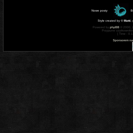
Nowe posty
B
Style created by ©
Matti
,
Powered by
phpBB
© 2000, 
Przyjazne użytkowniko
[ Time : 0.1
Sponsorem nas