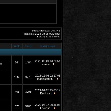
Strefa czasowa: UTC + 1
Teraz jest 2026-08-06 03:29:42
Łączny czas online:
Wątki
Posty
Ostatni post
2026-08-04 13:29:54
864
1484
e.
mamba
2018-12-08 02:17:06
1365
3778
maplestoryif2
2021-01-28 15:03:12
403
3095
Eeclipse
2022-08-17 20:36:03
570
5780
Eeclipse