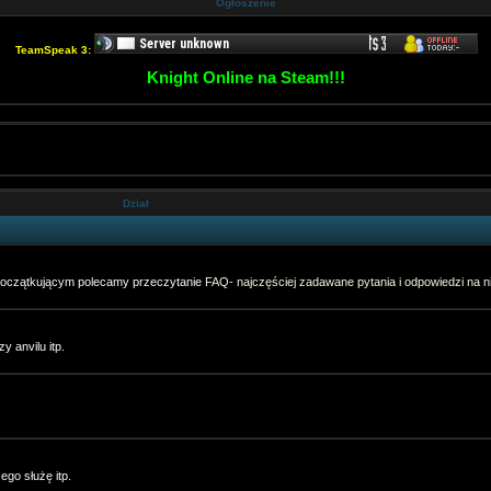
Ogłoszenie
TeamSpeak 3:
Knight Online na Steam!!!
Dział
 początkującym polecamy przeczytanie
FAQ- najczęściej zadawane pytania i odpowiedzi na ni
y anvilu itp.
go służę itp.