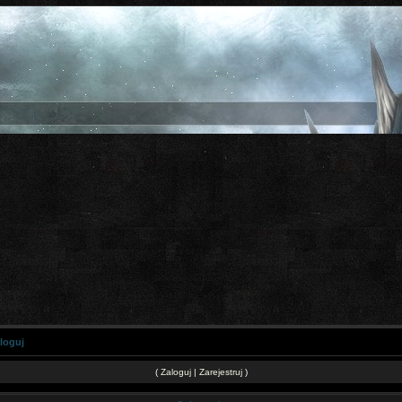
loguj
(
Zaloguj
|
Zarejestruj
)