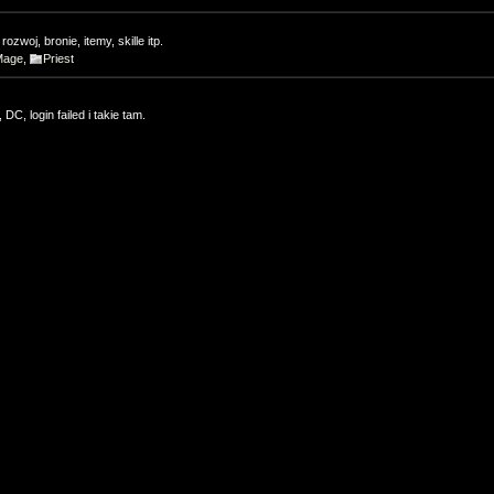
zwoj, bronie, itemy, skille itp.
Mage
,
Priest
 DC, login failed i takie tam.
sion. (żeby odciążyć biedne Dyskusje Ogólne)
e Steam
Strona wersji na Steam
trona wersji: nttgame.com
lna
,
Dla poczatkujacych
,
Problemy techniczne
,
Screenshots
,
Czary
,
Przedmioty
lna
,
Dla poczatkujacych
,
Problemy techniczne
,
Questy
,
Screenshots
,
Czary
,