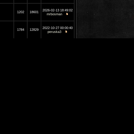
2026-02-13 18:49:02
1202
18601
mrbosman
2022-10-27 00:00:40
1784
12829
peruska3
2020-06-05 21:41:54
272
5043
Eeclipse
2024-11-11 19:04:59
794
1014
PrinceOfPersia
2020-09-03 14:27:10
348
3426
Eeclipse
2017-12-01 21:40:16
2226
32961
Vtxbbw8A
2017-12-06 13:09:02
303
2085
Vtxbbw8A