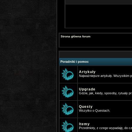
Strona główna forum
Poradniki i pomoc
Artykuły
Najważniejsze artykuły. Wszystkim
Upgrade
Gdzie, jak, kiedy, sposoby, rytualy prz
Questy
Wszytko o Questach.
Itemy
Przedmioty, z czego wypadaję, do cze