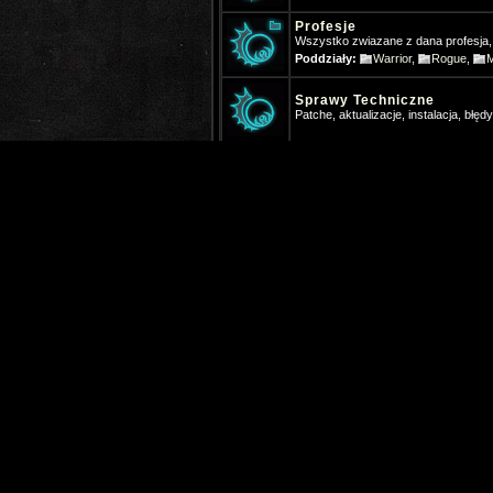
Profesje
Wszystko zwiazane z dana profesja, ro
Poddziały:
Warrior
,
Rogue
,
Sprawy Techniczne
Patche, aktualizacje, instalacja, błędy,
Knight Online
Chaos Expansion
Dział na temat zmian w Chaos Expan
Steam Knight Online
Nowa wersja dostępna na platformi
EU Knight Online
Europejskie serwery Knight Online
S
US Knight Online
Poddziały:
USKO - Dyskusja ogó
Japan Knight Online
Poddziały:
JPKO - Dyskusja Ogó
Przedmioty