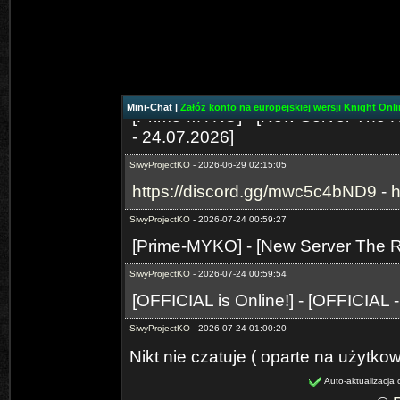
⭐OhaGaming.com v1534 ✅NEW 
19.06.2026
SiwyProjectKO
- 2026-06-29 02:14:24
[Prime-MYKO] - [New Server The R
- 24.07.2026]
Mini-Chat |
Załóż konto na europejskiej wersji Knight Onlin
SiwyProjectKO
- 2026-06-29 02:15:05
https://discord.gg/mwc5c4bND9
-
h
SiwyProjectKO
- 2026-07-24 00:59:27
[Prime-MYKO] - [New Server The
SiwyProjectKO
- 2026-07-24 00:59:54
[OFFICIAL is Online!] - [OFFICIAL 
SiwyProjectKO
- 2026-07-24 01:00:20
https://discord.gg/mwc5c4bND9
-
h
Nikt nie czatuje ( oparte na użytko
Auto-aktualizacja