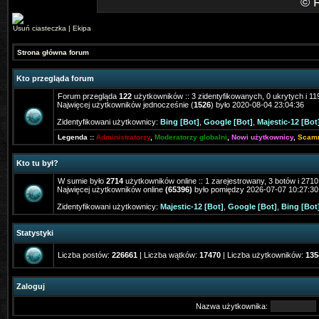
©
Usuń ciasteczka
|
Ekipa
Strona główna forum
Kto przegląda forum
Forum przegląda
122
użytkowników :: 3 zidentyfikowanych, 0 ukrytych i 119
Najwięcej użytkowników jednocześnie (
1526
) było 2020-08-04 23:04:36
Zidentyfikowani użytkownicy:
Bing [Bot]
,
Google [Bot]
,
Majestic-12 [Bot
Legenda ::
Administratorzy
,
Moderatorzy globalni
,
Nowi użytkownicy
,
Scam
Kto tu był?
W sumie było
2714
użytkowników online :: 1 zarejestrowany, 3 botów i 271
Najwięcej użytkowników online
(65396)
było pomiędzy 2026-07-07 10:27:30
Zidentyfikowani użytkownicy:
Majestic-12 [Bot]
,
Google [Bot]
,
Bing [Bot
Statystyki
Liczba postów:
226661
| Liczba wątków:
17470
| Liczba użytkowników:
135
Zaloguj
Nazwa użytkownika: