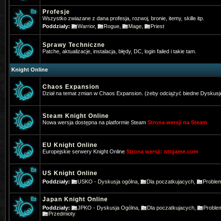
Profesje
Wszystko zwiazane z dana profesja, rozwoj, bronie, itemy, skille itp.
Poddziały:
Warrior
,
Rogue
,
Mage
,
Priest
Sprawy Techniczne
Patche, aktualizacje, instalacja, błędy, DC, login failed i takie tam.
Knight Online
Chaos Expansion
Dział na temat zmian w Chaos Expansion. (żeby odciążyć biedne Dyskusj
Steam Knight Online
Nowa wersja dostępna na platformie Steam
Strona wersji na Steam
EU Knight Online
Europejskie serwery Knight Online
Strona wersji: nttgame.com
Songo3
- 2024-12-24 09:57:28
Może ktoś stąd pomoże bo próbowa
US Knight Online
Poddziały:
USKO - Dyskusja ogólna
,
Dla poczatkujacych
,
Proble
https://steamcommunity.com/app/3
Japan Knight Online
Songo3
- 2024-12-24 09:58:22
Poddziały:
JPKO - Dyskusja Ogólna
,
Dla poczatkujacych
,
Proble
Przedmioty
btw Wesołych Świąt