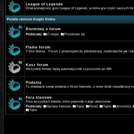
League of Legends
Gloria
- 2025-07-19 21:43:59
Dział poświęcony grze League of Legends, w która gra część naszych f
Jak się nazywało forum anglojęzy
Polskie centrum Knight Online
neomm
- 2025-11-23 10:57:56
Rozmowy o forum
Kojarzy ktos moze filmik z PK z tą
Poddziały:
O ekipie
,
Przedstaw się
v=JaCli6AB2vI
Napewno stary bar
Flame forum.
Vey
- 2026-01-05 07:37:13
Ý love drama... Forum z pretensjami do administracji, moderatorów jak i kł
⭐OhaGaming.com v1534 ✅ Reign o
Kosz forum
Wszystkie tematy będą automatycznie czyszczone po 48h.
*Hangman
- 2026-01-13 17:54:09
Ja tez gram na MYKO, zapraszamy 
Podania
Tu składajcie swoje podania o forum klanowe, o nowy dział i współpracę 
*Hangman
- 2026-01-13 19:46:40
Fora klanowe
Www.mykomobile.com
Fora wszystkich klanów, które poprosiły o jego utworzenie.
Poddziały:
Sprawy klanowe
,
Tajne
,
Real2
,
Tajne
,
Ancestors
,
SiwyProjectKO
- 2026-03-14 01:51:46
Tajne
https://prime-myko.com/
- zaprasz
Vey
- 2026-06-08 08:47:27