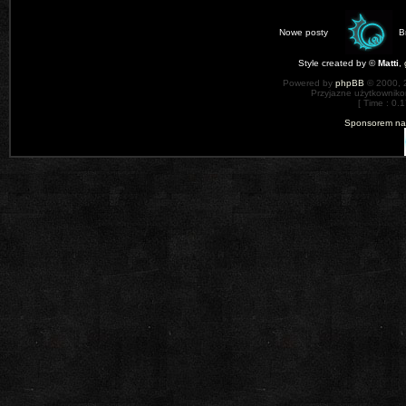
Nowe posty
B
Style created by ©
Matti
,
Powered by
phpBB
© 2000, 
Przyjazne użytkowniko
[ Time : 0.1
Sponsorem nas