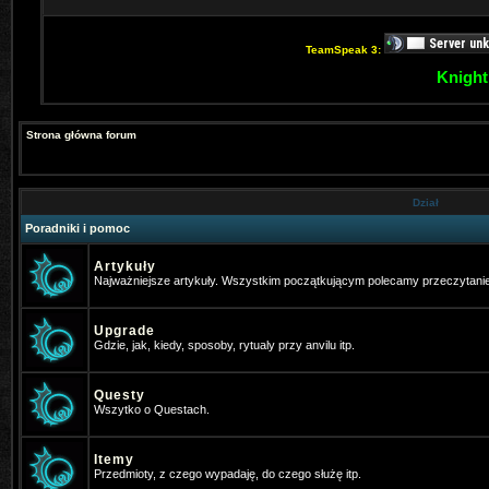
TeamSpeak 3:
Knight
Strona główna forum
Dział
Poradniki i pomoc
Artykuły
Najważniejsze artykuły. Wszystkim początkującym polecamy przeczytani
Upgrade
Gdzie, jak, kiedy, sposoby, rytualy przy anvilu itp.
Questy
Wszytko o Questach.
Itemy
Przedmioty, z czego wypadaję, do czego służę itp.