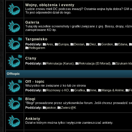
Wojny, oblężenia i eventy
Ludzie znowu mieli DC podczas inwazji? Ostatnia wojna była dobra? GM 
*Hangman
- 2025-01-16 10:22:39
To jest odpowiedni dział do tego.
Gra ktoś w Nową online na telefoni
Galeria
Tutaj idę wszelkie screenshoty i grafiki zwięzane z grę. Bossy, dropy, różn
Pogo
- 2025-01-31 17:31:27
zainspirowane KO itp.
Też jestem pos wrażeniem, że stron
Targowisko
Poddziały:
Ares
,
Europa
,
Destan
,
Diez
,
Gordion
,
Edana
,
Pogo
- 2025-01-31 17:32:05
Hellsgarem
Jakby co osobiście gram w ko na t
Clany
Poddziały:
Rekrutacja (Karus)
,
Rekrutacja (El Morad)
,
Szukam kla
4Dominik
- 2025-02-11 19:31:52
Widac ze jeszcze sie niektórzy log
Offtopic
Off - topic
TheFlash
- 2025-02-22 22:46:13
Wszystko nie zwiazane z ko lub ze strona
Poddziały:
Rozmowy o KO
,
Grafika
,
Inne
,
Manga & Anime
,
Fi
Chłopaki zapraszam was ⚔️KO-M
Blogi
& HD CLIENT ⏩BETA:21 Mart 202
"Blogi" prowadzone przez użytkowników forum. Jeśli chcesz prowadzić sw
Poddziały:
jatokor
,
Zwierz@K
✅MEDIUM FARM✅
Ankiety
Gloria
- 2025-07-13 07:35:03
Dział w którym można tylko i wyłęcznie zamieszczać ankiety.
Gdzie Pogo grasz