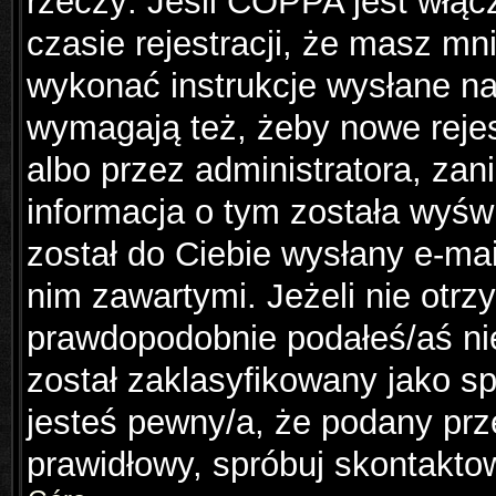
rzeczy: Jeśli COPPA jest włąc
czasie rejestracji, że masz mni
wykonać instrukcje wysłane na 
wymagają też, żeby nowe rejes
albo przez administratora, za
informacja o tym została wyświ
został do Ciebie wysłany e-mai
nim zawartymi. Jeżeli nie otr
prawdopodobnie podałeś/aś nie
został zaklasyfikowany jako sp
jesteś pewny/a, że podany prze
prawidłowy, spróbuj skontakto