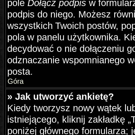
pole
Dołącz podpis
w formularz
podpis do niego. Możesz równ
wszystkich Twoich postów, po
pola w panelu użytkownika. Ki
decydować o nie dołączeniu g
odznaczanie wspomnianego wcz
posta.
Góra
» Jak utworzyć ankietę?
Kiedy tworzysz nowy wątek lub
istniejącego, kliknij zakładkę 
poniżej głównego formularza; je