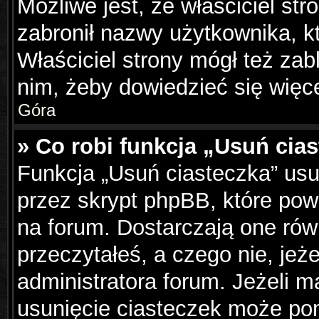
Możliwe jest, że właściciel st
zabronił nazwy użytkownika, k
Właściciel strony mógł też zabl
nim, żeby dowiedzieć się więce
Góra
» Co robi funkcja „Usuń cia
Funkcja „Usuń ciasteczka” us
przez skrypt phpBB, które pow
na forum. Dostarczają one równ
przeczytałeś, a czego nie, jeż
administratora forum. Jeżeli 
usunięcie ciasteczek może po