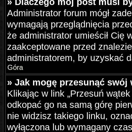
» Dlaczego mój post musi b
Administrator forum mógł zad
wymagają przeglądnięcia przed
że administrator umieścił Cię 
zaakceptowane przed znalezien
administratorem, by uzyskać d
Góra
» Jak mogę przesunąć swój 
Klikając w link „Przesuń wąte
odkopać go na samą górę pierws
nie widzisz takiego linku, ozna
wyłączona lub wymagany czas 