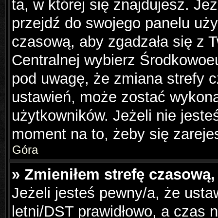
ta, w której się znajdujesz. Je
przejdź do swojego panelu uży
czasową, aby zgadzała się z 
Centralnej wybierz Środkowoe
pod uwagę, że zmiana strefy c
ustawień, może zostać wykona
użytkowników. Jeżeli nie jesteś
moment na to, żeby się zareje
Góra
» Zmieniłem strefę czasową, 
Jeżeli jesteś pewny/a, że usta
letni/DST prawidłowo, a czas n