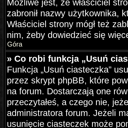
Możliwe jest, że właściciel st
zabronił nazwy użytkownika, k
Właściciel strony mógł też zabl
nim, żeby dowiedzieć się więce
Góra
» Co robi funkcja „Usuń cia
Funkcja „Usuń ciasteczka” us
przez skrypt phpBB, które pow
na forum. Dostarczają one równ
przeczytałeś, a czego nie, jeż
administratora forum. Jeżeli 
usunięcie ciasteczek może po