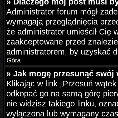
» Dlaczego mój post musi b
Administrator forum mógł zad
wymagają przeglądnięcia przed
że administrator umieścił Cię 
zaakceptowane przed znalezien
administratorem, by uzyskać d
Góra
» Jak mogę przesunąć swój 
Klikając w link „Przesuń wąte
odkopać go na samą górę pierws
nie widzisz takiego linku, ozna
wyłączona lub wymagany czas 