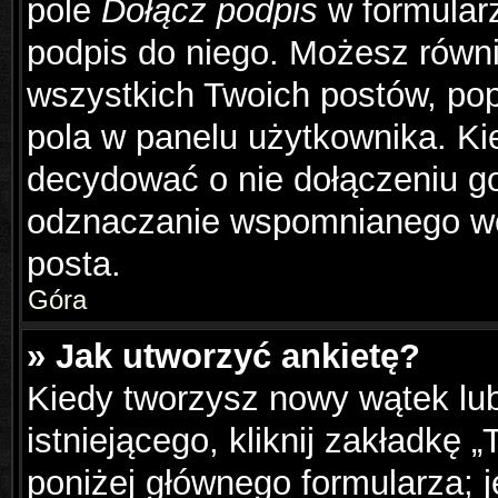
pole
Dołącz podpis
w formularz
podpis do niego. Możesz równ
wszystkich Twoich postów, po
pola w panelu użytkownika. Ki
decydować o nie dołączeniu g
odznaczanie wspomnianego wcz
posta.
Góra
» Jak utworzyć ankietę?
Kiedy tworzysz nowy wątek lub
istniejącego, kliknij zakładkę 
poniżej głównego formularza; je