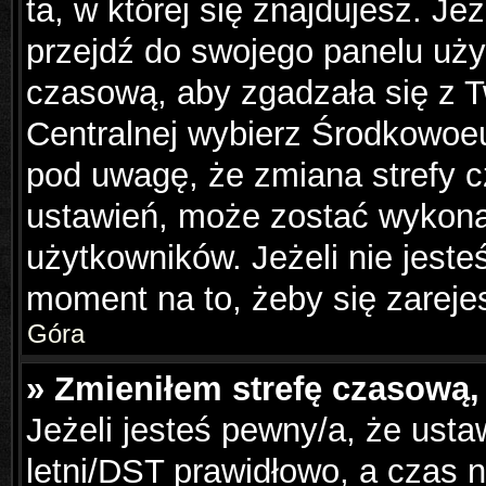
ta, w której się znajdujesz. Je
przejdź do swojego panelu uży
czasową, aby zgadzała się z 
Centralnej wybierz Środkowoe
pod uwagę, że zmiana strefy c
ustawień, może zostać wykona
użytkowników. Jeżeli nie jesteś
moment na to, żeby się zareje
Góra
» Zmieniłem strefę czasową, 
Jeżeli jesteś pewny/a, że usta
letni/DST prawidłowo, a czas n