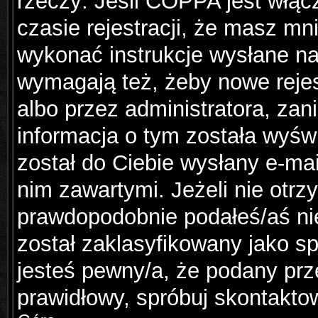
rzeczy: Jeśli COPPA jest włąc
czasie rejestracji, że masz mni
wykonać instrukcje wysłane na 
wymagają też, żeby nowe rejes
albo przez administratora, za
informacja o tym została wyświ
został do Ciebie wysłany e-mai
nim zawartymi. Jeżeli nie otr
prawdopodobnie podałeś/aś nie
został zaklasyfikowany jako sp
jesteś pewny/a, że podany prze
prawidłowy, spróbuj skontakto