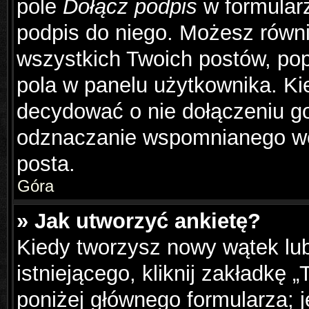
pole
Dołącz podpis
w formularz
podpis do niego. Możesz równ
wszystkich Twoich postów, po
pola w panelu użytkownika. Ki
decydować o nie dołączeniu g
odznaczanie wspomnianego wcz
posta.
Góra
» Jak utworzyć ankietę?
Kiedy tworzysz nowy wątek lub
istniejącego, kliknij zakładkę 
poniżej głównego formularza; je