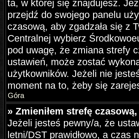
ta, w której się znajdujesz. Je
przejdź do swojego panelu uży
czasową, aby zgadzała się z 
Centralnej wybierz Środkowoe
pod uwagę, że zmiana strefy c
ustawień, może zostać wykona
użytkowników. Jeżeli nie jesteś
moment na to, żeby się zareje
Góra
» Zmieniłem strefę czasową, 
Jeżeli jesteś pewny/a, że usta
letni/DST prawidłowo, a czas n