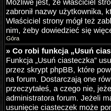
Możliwe jest, że właściciel st
zabronił nazwy użytkownika, k
Właściciel strony mógł też zabl
nim, żeby dowiedzieć się więce
Góra
» Co robi funkcja „Usuń cia
Funkcja „Usuń ciasteczka” us
przez skrypt phpBB, które pow
na forum. Dostarczają one równ
przeczytałeś, a czego nie, jeż
administratora forum. Jeżeli 
usunięcie ciasteczek może po