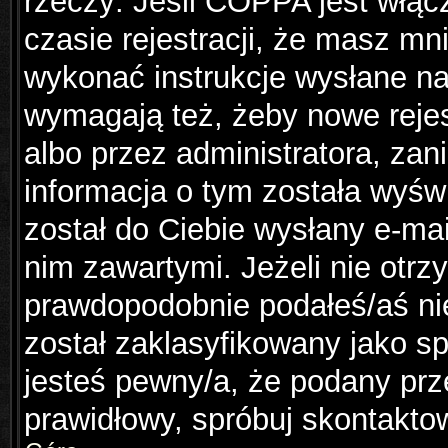
rzeczy: Jeśli COPPA jest włąc
czasie rejestracji, że masz mni
wykonać instrukcje wysłane na 
wymagają też, żeby nowe rejes
albo przez administratora, za
informacja o tym została wyświ
został do Ciebie wysłany e-mai
nim zawartymi. Jeżeli nie otr
prawdopodobnie podałeś/aś nie
został zaklasyfikowany jako sp
jesteś pewny/a, że podany prze
prawidłowy, spróbuj skontakto