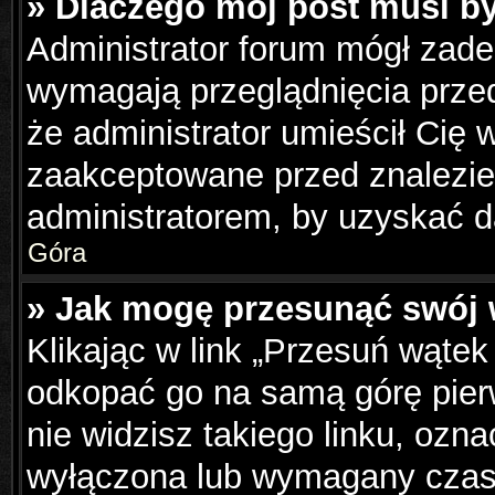
» Dlaczego mój post musi b
Administrator forum mógł zad
wymagają przeglądnięcia przed
że administrator umieścił Cię 
zaakceptowane przed znalezien
administratorem, by uzyskać d
Góra
» Jak mogę przesunąć swój 
Klikając w link „Przesuń wąte
odkopać go na samą górę pierws
nie widzisz takiego linku, ozna
wyłączona lub wymagany czas 