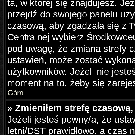
ta, w której się znajdujesz. Je
przejdź do swojego panelu uży
czasową, aby zgadzała się z 
Centralnej wybierz Środkowoe
pod uwagę, że zmiana strefy c
ustawień, może zostać wykona
użytkowników. Jeżeli nie jesteś
moment na to, żeby się zareje
Góra
» Zmieniłem strefę czasową, 
Jeżeli jesteś pewny/a, że usta
letni/DST prawidłowo, a czas n