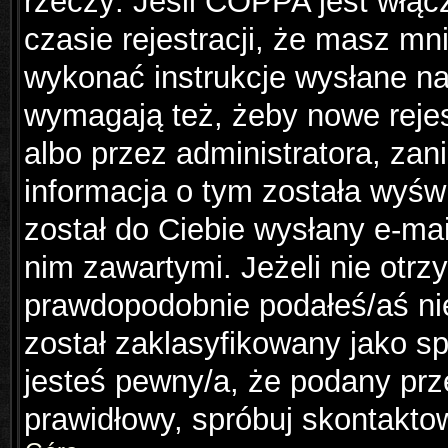
rzeczy: Jeśli COPPA jest włąc
czasie rejestracji, że masz mni
wykonać instrukcje wysłane na 
wymagają też, żeby nowe rejes
albo przez administratora, za
informacja o tym została wyświ
został do Ciebie wysłany e-mai
nim zawartymi. Jeżeli nie otr
prawdopodobnie podałeś/aś nie
został zaklasyfikowany jako sp
jesteś pewny/a, że podany prze
prawidłowy, spróbuj skontakto