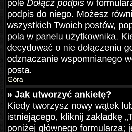
pole
Dołącz podpis
w formularz
podpis do niego. Możesz równ
wszystkich Twoich postów, po
pola w panelu użytkownika. Ki
decydować o nie dołączeniu g
odznaczanie wspomnianego wcz
posta.
Góra
» Jak utworzyć ankietę?
Kiedy tworzysz nowy wątek lub
istniejącego, kliknij zakładkę 
poniżej głównego formularza; je