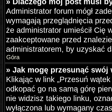
» Dlaczego mój post musi b
Administrator forum mógł zad
wymagają przeglądnięcia przed
że administrator umieścił Cię 
zaakceptowane przed znalezien
administratorem, by uzyskać d
Góra
» Jak mogę przesunąć swój 
Klikając w link „Przesuń wąte
odkopać go na samą górę pierws
nie widzisz takiego linku, ozna
wyłączona lub wymagany czas 