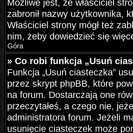
Możliwe jest, że właściciel st
zabronił nazwy użytkownika, k
Właściciel strony mógł też zabl
nim, żeby dowiedzieć się więce
Góra
» Co robi funkcja „Usuń cia
Funkcja „Usuń ciasteczka” us
przez skrypt phpBB, które pow
na forum. Dostarczają one równ
przeczytałeś, a czego nie, jeż
administratora forum. Jeżeli 
usunięcie ciasteczek może po