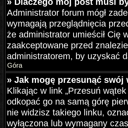
» Dlaczego mój post musi b
Administrator forum mógł zad
wymagają przeglądnięcia przed
że administrator umieścił Cię 
zaakceptowane przed znalezien
administratorem, by uzyskać d
Góra
» Jak mogę przesunąć swój 
Klikając w link „Przesuń wąte
odkopać go na samą górę pierws
nie widzisz takiego linku, ozna
wyłączona lub wymagany czas 