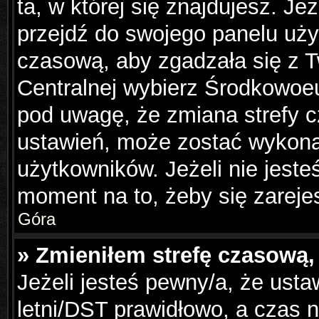
ta, w której się znajdujesz. Je
przejdź do swojego panelu uży
czasową, aby zgadzała się z 
Centralnej wybierz Środkowoe
pod uwagę, że zmiana strefy c
ustawień, może zostać wykona
użytkowników. Jeżeli nie jesteś
moment na to, żeby się zareje
Góra
» Zmieniłem strefę czasową, 
Jeżeli jesteś pewny/a, że usta
letni/DST prawidłowo, a czas n