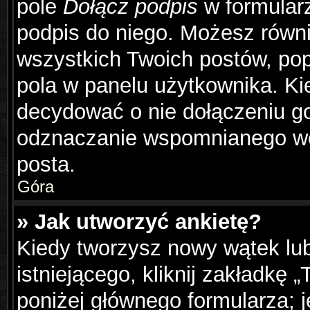
pole
Dołącz podpis
w formularz
podpis do niego. Możesz równ
wszystkich Twoich postów, po
pola w panelu użytkownika. Ki
decydować o nie dołączeniu g
odznaczanie wspomnianego wcz
posta.
Góra
» Jak utworzyć ankietę?
Kiedy tworzysz nowy wątek lub
istniejącego, kliknij zakładkę 
poniżej głównego formularza; je