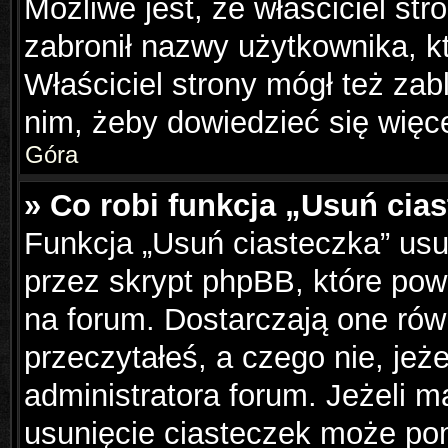
Możliwe jest, że właściciel st
zabronił nazwy użytkownika, k
Właściciel strony mógł też zabl
nim, żeby dowiedzieć się więce
Góra
» Co robi funkcja „Usuń cia
Funkcja „Usuń ciasteczka” us
przez skrypt phpBB, które pow
na forum. Dostarczają one równ
przeczytałeś, a czego nie, jeż
administratora forum. Jeżeli 
usunięcie ciasteczek może po