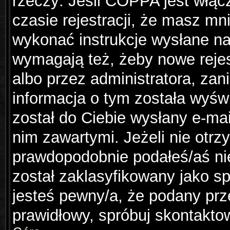
rzeczy: Jeśli COPPA jest włąc
czasie rejestracji, że masz mni
wykonać instrukcje wysłane na 
wymagają też, żeby nowe rejes
albo przez administratora, za
informacja o tym została wyświ
został do Ciebie wysłany e-mai
nim zawartymi. Jeżeli nie otr
prawdopodobnie podałeś/aś nie
został zaklasyfikowany jako sp
jesteś pewny/a, że podany prze
prawidłowy, spróbuj skontakto