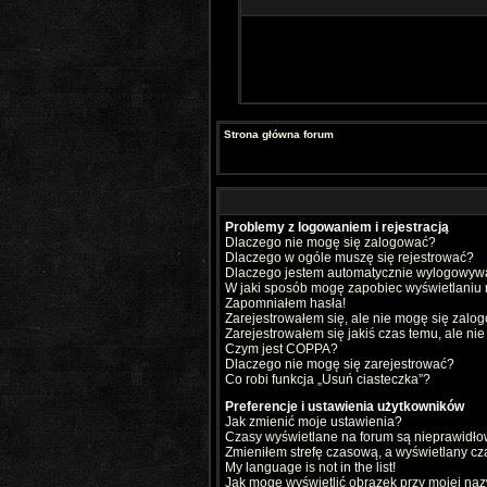
Strona główna forum
Problemy z logowaniem i rejestracją
Dlaczego nie mogę się zalogować?
Dlaczego w ogóle muszę się rejestrować?
Dlaczego jestem automatycznie wylogowy
W jaki sposób mogę zapobiec wyświetlaniu 
Zapomniałem hasła!
Zarejestrowałem się, ale nie mogę się zalo
Zarejestrowałem się jakiś czas temu, ale ni
Czym jest COPPA?
Dlaczego nie mogę się zarejestrować?
Co robi funkcja „Usuń ciasteczka”?
Preferencje i ustawienia użytkowników
Jak zmienić moje ustawienia?
Czasy wyświetlane na forum są nieprawidło
Zmieniłem strefę czasową, a wyświetlany czas
My language is not in the list!
Jak mogę wyświetlić obrazek przy mojej na