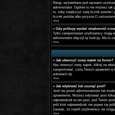
Rangi, wyświetlane pod nazwami użytkown
administrator. Ogólnie to nie możesz tak
to, żeby zwiększyć swój licznik postów i 
licznik postów albo przyzna Ci ostrzeżeni
Góra
» Gdy próbuję wysłać wiadomość e-mai
Tylko zarejestrowani użytkownicy mogą wy
administrator włączył tę funkcję. Ma to
Góra
» Jak utworzyć nowy wątek na forum?
Aby utworzyć nowy wątek, kliknij na właś
zarejestrować. Lista Twoich uprawnień w
ankietach itp.
Góra
» Jak edytować lub usunąć post?
Jeśli nie jesteś administratorem lub mode
uprawnienia. Możesz edytować post klikaj
odpowiedział na ten post, pod Twoim postem
jeśli ktoś odpowiedział; nie pojawi się j
Zauważ, że zwykli użytkownicy nie mogą 
Góra