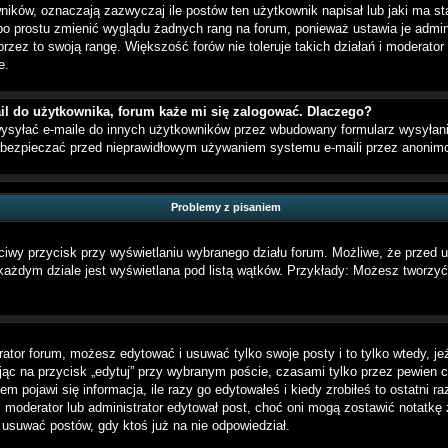
ików, oznaczają zazwyczaj ile postów ten użytkownik napisał lub jaki ma st
 po prostu zmienić wyglądu żadnych rang na forum, ponieważ ustawia je admini
przez to swoją rangę. Większość forów nie toleruje takich działań i moderator 
e.
l do użytkownika, forum każe mi się zalogować. Dlaczego?
syłać e-maile do innych użytkowników przez wbudowany formularz wysyłania e-
 zabezpieczać przed nieprawidłowym używaniem systemu e-maili przez anoni
Problemy z pisaniem
ciwy przycisk przy wyświetlaniu wybranego działu forum. Możliwe, że przed 
 każdym dziale jest wyświetlana pod listą wątków. Przykłady: Możesz tworz
rator forum, możesz edytować i usuwać tylko swoje posty i to tylko wtedy, jeż
ąc na przycisk „edytuj” przy wybranym poście, czasami tylko przez pewien cz
 pojawi się informacja, ile razy go edytowałeś i kiedy zrobiłeś to ostatni raz
eśli moderator lub administrator edytował post, choć oni mogą zostawić notatkę
usuwać postów, gdy ktoś już na nie odpowiedział.