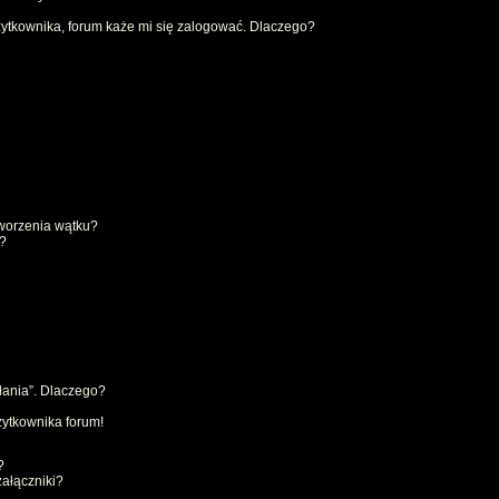
ytkownika, forum każe mi się zalogować. Dlaczego?
tworzenia wątku?
?
łania”. Dlaczego?
żytkownika forum!
?
ałączniki?