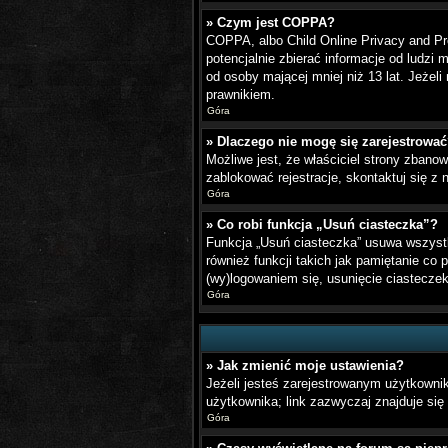
» Czym jest COPPA?
COPPA, albo Child Online Privacy and Pr
potencjalnie zbierać informacje od ludzi
od osoby mającej mniej niż 13 lat. Jeżel
prawnikiem.
Góra
» Dlaczego nie mogę się zarejestrowa
Możliwe jest, że właściciel strony zbanow
zablokować rejestracje, skontaktuj się z 
Góra
» Co robi funkcja „Usuń ciasteczka”?
Funkcja „Usuń ciasteczka” usuwa wszystk
również funkcji takich jak pamiętanie co 
(wy)logowaniem się, usunięcie ciastecz
Góra
» Jak zmienić moje ustawienia?
Jeżeli jesteś zarejestrowanym użytkowni
użytkownika; link zazwyczaj znajduje się 
Góra