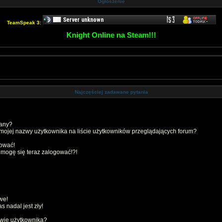
Ogłoszenie
TeamSpeak 3:
Knight Online na Steam!!!
Najczęściej zadawane pytania
wany?
mojej nazwy użytkownika na liście użytkowników przeglądających forum?
gować!
e mogę się teraz zalogować!?!
we!
 nadal jest zły!
zwie użytkownika?