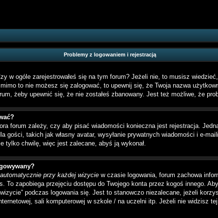
Problemy z logowaniem i rejestracją
 w ogóle zarejestrowałeś się na tym forum? Jeżeli nie, to musisz wiedzieć, 
 i mimo to nie możesz się zalogować, to upewnij się, że Twoja nazwa użytkown
forum, żeby upewnić się, że nie zostałeś zbanowany. Jest też możliwe, że pr
ować?
ora forum zależy, czy aby pisać wiadomości konieczna jest rejestracja. Jedn
 gości, takich jak własny avatar, wysyłanie prywatnych wiadomości i e-mail
e tylko chwilę, więc jest zalecane, abyś ją wykonał.
logowywany?
 automatycznie przy każdej wizycie
w czasie logowania, forum zachowa infor
as. To zapobiega przejęciu dostępu do Twojego konta przez kogoś innego. A
wizycie” podczas logowania się. Jest to stanowczo niezalecane, jeżeli korz
ternetowej, sali komputerowej w szkole / na uczelni itp. Jeżeli nie widzisz tej