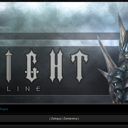
loguj
(
Zaloguj
|
Zarejestruj
)