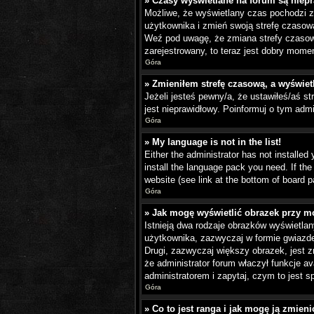
» Czasy wyświetlane na forum są niep
Możliwe, że wyświetlany czas pochodzi z i
użytkownika i zmień swoją strefę czasow
Weź pod uwagę, że zmiana strefy czasowe
zarejestrowany, to teraz jest dobry momen
Góra
» Zmieniłem strefę czasową, a wyświetl
Jeżeli jesteś pewny/a, że ustawiłeś/aś s
jest nieprawidłowy. Poinformuj o tym admi
Góra
» My language is not in the list!
Either the administrator has not installed
install the language pack you need. If th
website (see link at the bottom of board p
Góra
» Jak mogę wyświetlić obrazek przy m
Istnieją dwa rodzaje obrazków wyświetla
użytkownika, zazwyczaj w formie gwiazde
Drugi, zazwyczaj większy obrazek, jest 
że administrator forum właczył funkcje a
administratorem i zapytaj, czym to jest
Góra
» Co to jest ranga i jak mogę ją zmieni