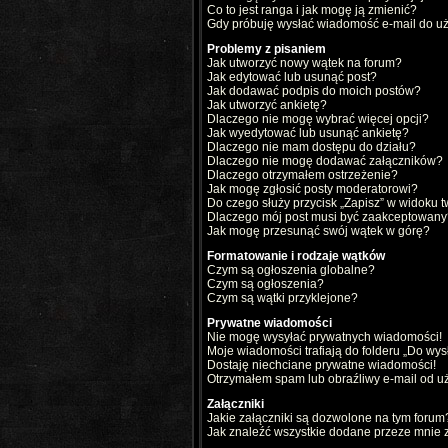
Co to jest ranga i jak mogę ją zmienić?
Gdy próbuję wysłać wiadomość e-mail do uż
Problemy z pisaniem
Jak utworzyć nowy wątek na forum?
Jak edytować lub usunąć post?
Jak dodawać podpis do moich postów?
Jak utworzyć ankietę?
Dlaczego nie mogę wybrać więcej opcji?
Jak wyedytować lub usunąć ankietę?
Dlaczego nie mam dostępu do działu?
Dlaczego nie mogę dodawać załączników?
Dlaczego otrzymałem ostrzeżenie?
Jak mogę zgłosić posty moderatorowi?
Do czego służy przycisk „Zapisz” w widoku 
Dlaczego mój post musi być zaakceptowany
Jak mogę przesunąć swój wątek w górę?
Formatowanie i rodzaje wątków
Czym są ogłoszenia globalne?
Czym są ogłoszenia?
Czym są wątki przyklejone?
Prywatne wiadomości
Nie mogę wysyłać prywatnych wiadomości!
Moje wiadomości trafiają do folderu „Do wys
Dostaję niechciane prywatne wiadomości!
Otrzymałem spam lub obraźliwy e-mail od u
Załączniki
Jakie załączniki są dozwolone na tym forum
Jak znaleźć wszystkie dodane przeze mnie z