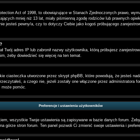
otection Act of 1998, to obowiązujące w Stanach Zjednoczonych prawo, wym
 mających mniej niż 13 lat, miały piśmienną zgodę rodziców lub prawnych opie
i nie jesteś pewny/a, czy to dotyczy Ciebie jako kogoś próbującego zarejestr
ć?
ał Twój adres IP lub zabronił nazwy użytkownika, którą próbujesz zarejestrow
nim, żeby dowiedzieć się więcej na ten temat.
ie ciasteczka utworzone przez skrypt phpBB, które powodują, że jesteś nad
przeczytałeś, a czego nie, jeżeli zostały one włączone przez administratora 
ek może pomóc.
Preferencje i ustawienia użytkowników
kiem, wszystkie Twoje ustawienia są zapisywane w bazie danych forum. Żeby 
na górze stron forum. Ten panel pozwoli Ci zmienić swoje ustawienia i prefere