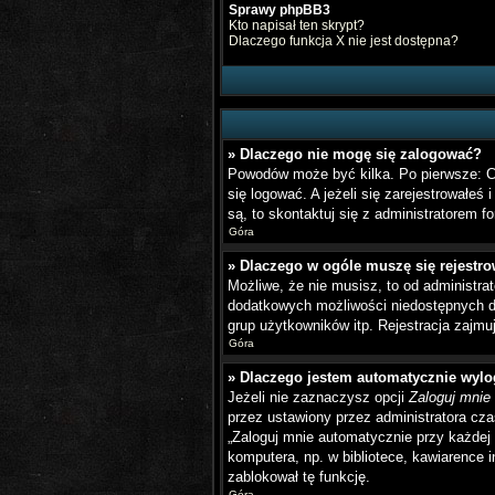
Sprawy phpBB3
Kto napisał ten skrypt?
Dlaczego funkcja X nie jest dostępna?
» Dlaczego nie mogę się zalogować?
Powodów może być kilka. Po pierwsze: Czy
się logować. A jeżeli się zarejestrowałeś
są, to skontaktuj się z administratorem 
Góra
» Dlaczego w ogóle muszę się rejestr
Możliwe, że nie musisz, to od administrat
dodatkowych możliwości niedostępnych dla
grup użytkowników itp. Rejestracja zajmuj
Góra
» Dlaczego jestem automatycznie wy
Jeżeli nie zaznaczysz opcji
Zaloguj mnie
przez ustawiony przez administratora cz
„Zaloguj mnie automatycznie przy każdej 
komputera, np. w bibliotece, kawiarence in
zablokował tę funkcję.
Góra