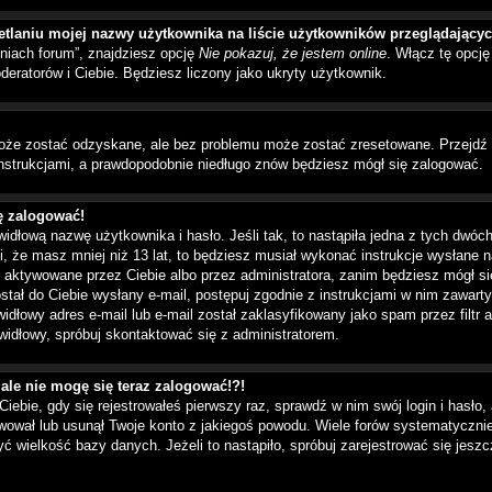
tlaniu mojej nazwy użytkownika na liście użytkowników przeglądający
niach forum”, znajdziesz opcję
Nie pokazuj, że jestem online
. Włącz tę opcj
deratorów i Ciebie. Będziesz liczony jako ukryty użytkownik.
oże zostać odzyskane, ale bez problemu może zostać zresetowane. Przejdź na 
instrukcjami, a prawdopodobnie niedługo znów będziesz mógł się zalogować.
ię zalogować!
idłową nazwę użytkownika i hasło. Jeśli tak, to nastąpiła jedna z tych dwóc
i, że masz mniej niż 13 lat, to będziesz musiał wykonać instrukcje wysłane n
 aktywowane przez Ciebie albo przez administratora, zanim będziesz mógł si
ostał do Ciebie wysłany e-mail, postępuj zgodnie z instrukcjami w nim zawart
idłowy adres e-mail lub e-mail został zaklasyfikowany jako spam przez filtr 
awidłowy, spróbuj skontaktować się z administratorem.
 ale nie mogę się teraz zalogować!?!
Ciebie, gdy się rejestrowałeś pierwszy raz, sprawdź w nim swój login i hasło
ywował lub usunął Twoje konto z jakiegoś powodu. Wiele forów systematyczni
yć wielkość bazy danych. Jeżeli to nastąpiło, spróbuj zarejestrować się jes