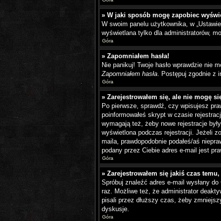
» W jaki sposób mogę zapobiec wyświe
W swoim panelu użytkownika, w „Ustawie
wyświetlana tylko dla administratorów, mo
Góra
» Zapomniałem hasła!
Nie panikuj! Twoje hasło wprawdzie nie m
Zapomniałem hasła
. Postępuj zgodnie z 
Góra
» Zarejestrowałem się, ale nie mogę s
Po pierwsze, sprawdź, czy wpisujesz praw
poinformowałeś skrypt w czasie rejestracj
wymagają też, żeby nowe rejestracje były
wyświetlona podczas rejestracji. Jeżeli z
maila, prawdopodobnie podałeś/aś niepraw
podany przez Ciebie adres e-mail jest pr
Góra
» Zarejestrowałem się jakiś czas temu,
Spróbuj znaleźć adres e-mail wysłany do 
raz. Możliwe też, że administrator deakt
pisali przez dłuższy czas, żeby zmniejsz
dyskusje.
Góra