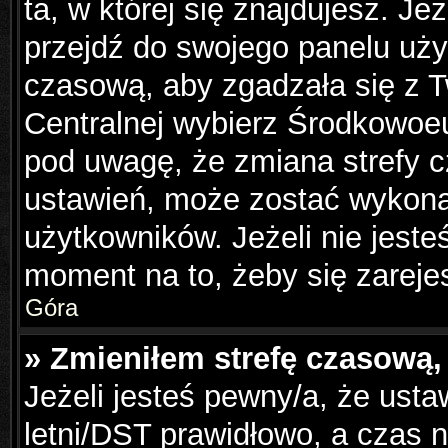
ta, w której się znajdujesz. Je
przejdź do swojego panelu uży
czasową, aby zgadzała się z 
Centralnej wybierz Środkowoe
pod uwagę, że zmiana strefy c
ustawień, może zostać wykona
użytkowników. Jeżeli nie jesteś
moment na to, żeby się zareje
Góra
» Zmieniłem strefę czasową, 
Jeżeli jesteś pewny/a, że usta
letni/DST prawidłowo, a czas n