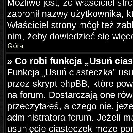
Możliwe jest, że właściciel st
zabronił nazwy użytkownika, k
Właściciel strony mógł też zabl
nim, żeby dowiedzieć się więce
Góra
» Co robi funkcja „Usuń cia
Funkcja „Usuń ciasteczka” us
przez skrypt phpBB, które pow
na forum. Dostarczają one równ
przeczytałeś, a czego nie, jeż
administratora forum. Jeżeli 
usunięcie ciasteczek może po