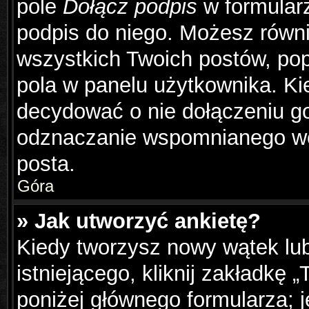
pole
Dołącz podpis
w formularz
podpis do niego. Możesz równ
wszystkich Twoich postów, po
pola w panelu użytkownika. Ki
decydować o nie dołączeniu g
odznaczanie wspomnianego wcz
posta.
Góra
» Jak utworzyć ankietę?
Kiedy tworzysz nowy wątek lub
istniejącego, kliknij zakładkę 
poniżej głównego formularza; je