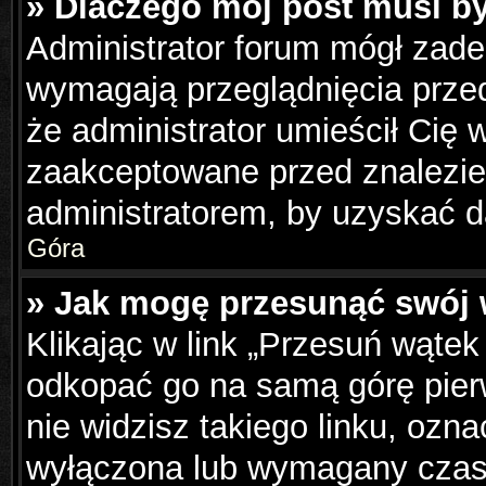
» Dlaczego mój post musi b
Administrator forum mógł zad
wymagają przeglądnięcia przed
że administrator umieścił Cię 
zaakceptowane przed znalezien
administratorem, by uzyskać d
Góra
» Jak mogę przesunąć swój 
Klikając w link „Przesuń wąte
odkopać go na samą górę pierws
nie widzisz takiego linku, ozna
wyłączona lub wymagany czas 