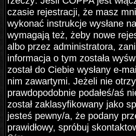
rzeczy: Jeśli COPPA jest włąc
czasie rejestracji, że masz mni
wykonać instrukcje wysłane na 
wymagają też, żeby nowe rejes
albo przez administratora, za
informacja o tym została wyświ
został do Ciebie wysłany e-mai
nim zawartymi. Jeżeli nie otr
prawdopodobnie podałeś/aś nie
został zaklasyfikowany jako sp
jesteś pewny/a, że podany prze
prawidłowy, spróbuj skontakto